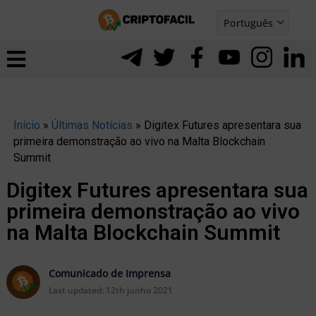
Ir
Português
para
Español
ernar
o
nu
conteúdo
Início
»
Últimas Notícias
»
Digitex Futures apresentara sua
primeira demonstração ao vivo na Malta Blockchain
Summit
Digitex Futures apresentara sua
primeira demonstração ao vivo
na Malta Blockchain Summit
Comunicado de Imprensa
Last updated:
12th junho 2021
ernar