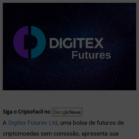
nu
ernar
nu
Siga o CriptoFacil no
A
Digitex Futures Ltd
, uma bolsa de futuros de
criptomoedas sem comissão, apresenta sua