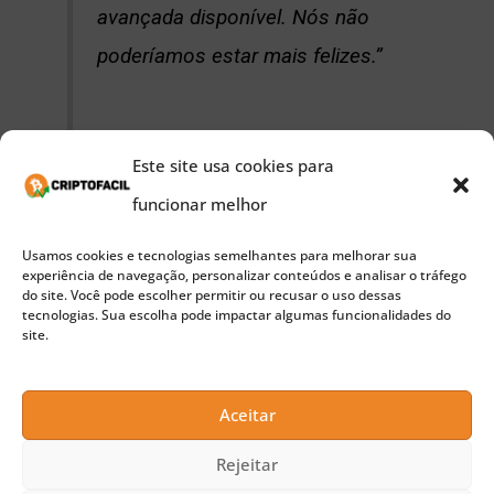
avançada disponível. Nós não
poderíamos estar mais felizes.”
Este site usa cookies para
A tecnologia de plasma permitirá que a blockchain
funcionar melhor
do Ethereum e as inúmeras aplicações (DApps)
sejam construídas para escalar para um público de
Usamos cookies e tecnologias semelhantes para melhorar sua
experiência de navegação, personalizar conteúdos e analisar o tráfego
massa. Como um sistema para abrir e manter
do site. Você pode escolher permitir ou recusar o uso dessas
tecnologias. Sua escolha pode impactar algumas funcionalidades do
cadeias laterais que permitem que bilhões de
site.
transações ocorram fora da cadeia, as
ramificações do Plasma serão enormes para a
Aceitar
indústria.
Rejeitar