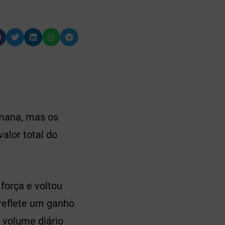
mana, mas os
alor total do
força e voltou
 reflete um ganho
 volume diário