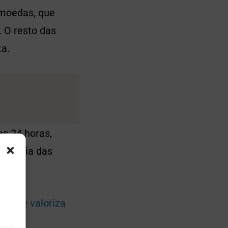
omoedas, que
 O resto das
ta.
as 24 horas,
maioria das
sai e valoriza