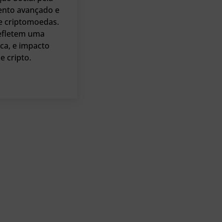
ento avançado e
de criptomoedas.
refletem uma
ica, e impacto
 cripto.