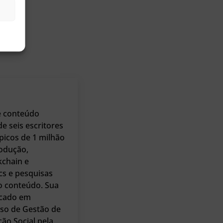
e conteúdo
e seis escritores
picos de 1 milhão
rodução,
kchain e
cs e pesquisas
do conteúdo. Sua
ocado em
rso de Gestão de
ão Social pela