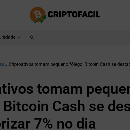
Pesquisar
nidade
as
»
Criptoativos tomam pequeno fôlego; Bitcoin Cash se destac
ativos tomam peque
; Bitcoin Cash se de
rizar 7% no dia