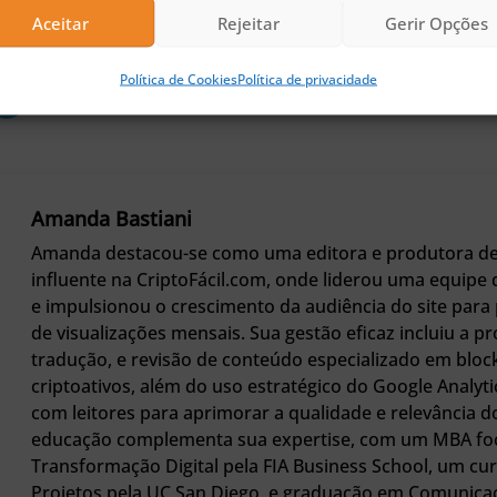
Aceitar
Rejeitar
Gerir Opções
Política de Cookies
Política de privacidade
Amanda Bastiani
Amanda destacou-se como uma editora e produtora d
influente na CriptoFácil.com, onde liderou uma equipe d
e impulsionou o crescimento da audiência do site para 
de visualizações mensais. Sua gestão eficaz incluiu a p
tradução, e revisão de conteúdo especializado em bloc
criptoativos, além do uso estratégico do Google Analyti
com leitores para aprimorar a qualidade e relevância 
educação complementa sua expertise, com um MBA f
Transformação Digital pela FIA Business School, um cu
Projetos pela UC San Diego, e graduação em Comunicaç