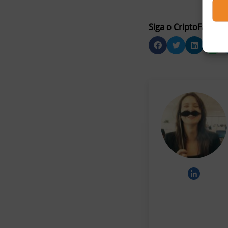
Siga o CriptoFacil no