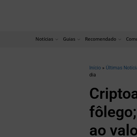
Ir
para
o
conteúdo
Notícias
Guias
Recomendado
Comu
Início
»
Últimas Notíci
dia
Cripto
fôlego
ao valo