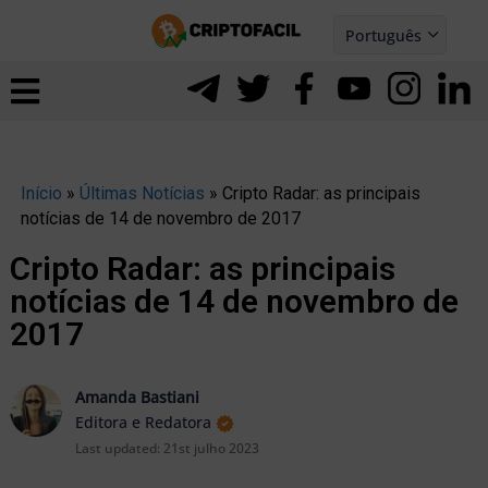
Ir
Português
para
Español
ernar
o
nu
conteúdo
Início
»
Últimas Notícias
»
Cripto Radar: as principais
notícias de 14 de novembro de 2017
Cripto Radar: as principais
notícias de 14 de novembro de
2017
Amanda Bastiani
Editora e Redatora
Last updated:
21st julho 2023
ernar