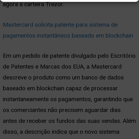
agora a carteira Trezor.
Mastercard solicita patente para sistema de
pagamentos instantâneos baseado em blockchain
Em um pedido de patente divulgado pelo Escritório
de Patentes e Marcas dos EUA, a Mastercard
descreve o produto como um banco de dados
baseado em blockchain capaz de processar
instantaneamente os pagamentos, garantindo que
os comerciantes não precisem aguardar dias
antes de receber os fundos das suas vendas. Além
disso, a descrição indica que o novo sistema