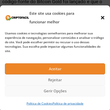
código-fonte do Bitcoin Gold foi lançado e que o
seu hardware irá adicionar o suporte para a moeda
Este site usa cookies para
digital nas próximas semanas. “Você poderá ter
funcionar melhor
acesso ao seu Bitcoin Gold assim que a nossa
Usamos cookies e tecnologias semelhantes para melhorar sua
ferramenta estiver pronta, contanto que você
experiência de navegação, personalizar conteúdos e analisar o tráfego
do site. Você pode escolher permitir ou recusar o uso dessas
tivesse Bitcoin na Trezor antes do bloco 491407”,
tecnologias. Sua escolha pode impactar algumas funcionalidades do
site.
comentou a equipe da Trezor. Por outro lado,
devido à falta de apoio da comunidade e da
Aceitar
indústria ao Bitcoin Gold, os principais provedores
e corretoras estão relutantes em integrar o
Rejeitar
suporte para a moeda digital, com exceção da
Gerir Opções
Bitfinex, que já introduziu o mercado de futuros do
Política de Cookies
Política de privacidade
Bitcoin Gold em sua plataforma de negociação, e