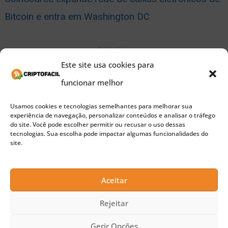
Bitcoin e entra em Washington DC
Publicidade
Este site usa cookies para
Os caixas eletrônicos de Bitcoin podem ser
funcionar melhor
encontrados em dezenas de países ao redor do
mundo e especialmente nos Estados Unidos, a
Usamos cookies e tecnologias semelhantes para melhorar sua
experiência de navegação, personalizar conteúdos e analisar o tráfego
competição está esquentando. A CoinSource
do site. Você pode escolher permitir ou recusar o uso dessas
tecnologias. Sua escolha pode impactar algumas funcionalidades do
continua a ser um player dominante, já que sua
site.
rede abrange quase 200 caixas eletrônicos de
Bitcoin. Recentemente, a empresa anunciou sua
Aceitar
chegada em Washington DC, Estados
Rejeitar
Unidos.
Colocar os caixas eletrônicos de Bitcoin
Gerir Opções
em mais regiões é um desafio crítico para