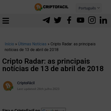
Ir
Português
para
Español
ernar
o
nu
conteúdo
Início
»
Últimas Notícias
»
Cripto Radar: as principais
notícias de 13 de abril de 2018
Cripto Radar: as principais
notícias de 13 de abril de 2018
CriptoFácil
Last updated:
26th julho 2023
ernar
Siga o CriptoFacil no