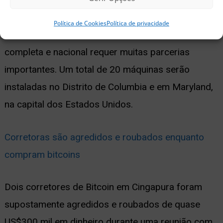
empresas como a CoinSource. A implantação de
Política de Cookies
Política de privacidade
uma rede de caixas eletrônicos de Bitcoin
completa e nacional requer muitas parcerias
importantes. Um total de 20 máquinas serão
instaladas no Distrito de Columbia e em Maryland,
na capital dos Estados Unidos.
Corretoras são agredidos e roubados enquanto
compram bitcoins
Dois corretores de Bitcoin em Cingapura foram
supostamente agredidos e roubados de quase
US$300 mil em dinheiro durante uma reunião com