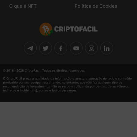
O que é NFT
Política de Cookies
© 2016 - 2026 CriptoFacil. Todos os direitos reservados
O CriptoFácil preza a qualidade da informação e atesta a apuração de todo o conteúdo
produzido por sua equipe, ressaltando, no entanto, que não faz qualquer tipo de
recomendação de investimento, não se responsabilizando por perdas, danos (diretos,
indiretos e incidentais), custos e lucros cessantes.