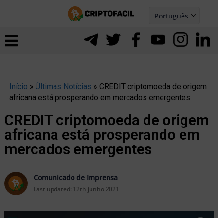
Ir
Português
para
Español
ernar
o
nu
conteúdo
Início
»
Últimas Notícias
»
CREDIT criptomoeda de origem
africana está prosperando em mercados emergentes
CREDIT criptomoeda de origem
africana está prosperando em
mercados emergentes
Comunicado de Imprensa
Last updated:
12th junho 2021
ernar