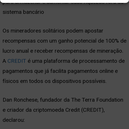
para armazenar e aumentar suas riquezas fora do
sistema bancário
Os mineradores solitários podem apostar
recompensas com um ganho potencial de 100% de
lucro anual e receber recompensas de mineração.
A
CREDIT
é uma plataforma de processamento de
pagamentos que já facilita pagamentos online e
físicos em todos os dispositivos possíveis.
Dan Ronchese, fundador da The Terra Foundation
e criador da criptomoeda Credit (CREDIT),
declarou: