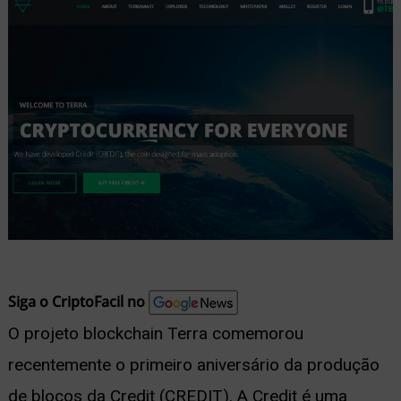
nu
ernar
nu
Siga o CriptoFacil no
O projeto blockchain Terra comemorou
recentemente o primeiro aniversário da produção
de blocos da Credit (CREDIT). A Credit é uma