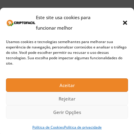
O segmento não bancário de um mundo financeiro
Este site usa cookies para
consiste em pelo menos 2 bilhões de adultos, que
funcionar melhor
usam predominantemente smartphones, mas não
Usamos cookies e tecnologias semelhantes para melhorar sua
possuem os meios necessários para usar uma
experiência de navegação, personalizar conteúdos e analisar o tráfego
do site. Você pode escolher permitir ou recusar o uso dessas
conta bancária. Devido a isso, um trilhão ou mais
tecnologias. Sua escolha pode impactar algumas funcionalidades do
em dólares americanos está atualmente fora do
site.
sistema financeiro global.
Aceitar
A Credit é uma blockchain altamente progressiva
Rejeitar
que pode suportar a mineração de CREDIT com
Gerir Opções
quase qualquer dispositivo digital, oferecendo uma
solução do mundo real para aqueles que lutam
Política de Cookies
Política de privacidade