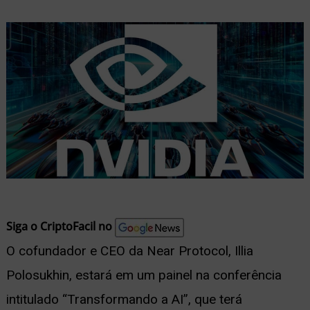
nu
ernar
nu
Siga o CriptoFacil no
O cofundador e CEO da Near Protocol, Illia
Polosukhin, estará em um painel na conferência
intitulado “Transformando a AI”, que terá