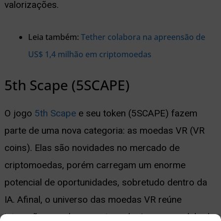
valorizações.
Leia também:
Tether colabora na apreensão de
US$ 1,4 milhão em criptomoedas
5th Scape (5SCAPE)
O jogo
5th Scape
e seu token (5SCAPE) fazem
parte de uma nova categoria: as moedas VR (VR
coins). Elas são novidades no mercado de
criptomoedas, porém carregam um enorme
potencial de oportunidades, sobretudo dentro da
IA. Afinal, o universo das moedas VR reúne
interação, uso de novas tecnologias e o modelo de