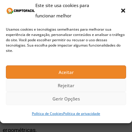
Este site usa cookies para
negócio das criptomoedas.
funcionar melhor
Nesse sentido, o projeto 5th Scape é uma
Usamos cookies e tecnologias semelhantes para melhorar sua
experiência de navegação, personalizar conteúdos e analisar o tráfego
inovação no segmento de games com
do site. Você pode escolher permitir ou recusar o uso dessas
tecnologias. Sua escolha pode impactar algumas funcionalidades do
criptomoedas, operando no modelo play-to-earn
site.
(P2E). O jogo possui uma série de tarefas que o
jogador deve realizar, ganhando tokens 5SCAPE
Aceitar
em troca. A gama de jogos que a plataforma
Rejeitar
oferece inclui desde games de corrida até
Gerir Opções
esportes como futebol e tiro com arco. Os
jogadores também ganham acesso a itens
Política de Cookies
Política de privacidade
exclusivos do jogo, como óculos e cadeiras
ergométricas.