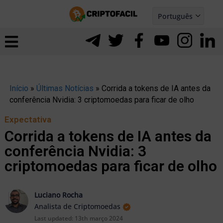
Ir
Português
para
Español
ernar
o
nu
conteúdo
Início
»
Últimas Notícias
»
Corrida a tokens de IA antes da
conferência Nvidia: 3 criptomoedas para ficar de olho
Expectativa
Corrida a tokens de IA antes da
conferência Nvidia: 3
criptomoedas para ficar de olho
Luciano Rocha
Analista de Criptomoedas
ernar
Last updated:
13th março 2024