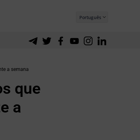
Português
Español
ante a semana
os que
e a