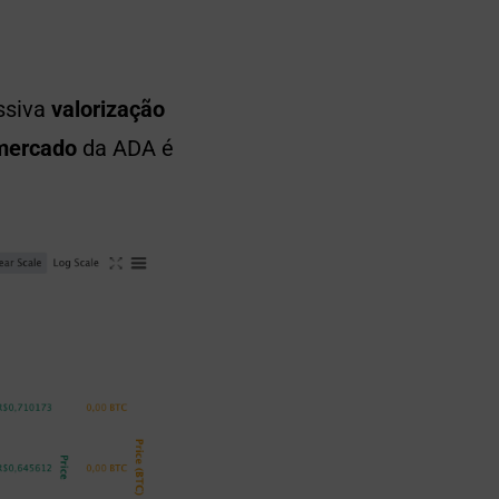
essiva
valorização
 mercado
da ADA é