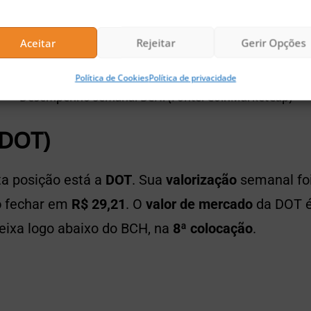
Aceitar
Rejeitar
Gerir Opções
Política de Cookies
Política de privacidade
Desempenho semanal BCH. (Fonte: CoinMarketCap)
(DOT)
a posição está a
DOT
. Sua
valorização
semanal fo
o
fechar em
R$ 29,21
. O
valor de mercado
da DOT 
deixa logo abaixo do BCH, na
8ª colocação
.