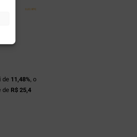
i de
11,48%
, o
é de
R$ 25,4