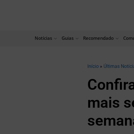
Ir
para
o
conteúdo
Notícias
Guias
Recomendado
Comu
Início
»
Últimas Notíci
Confira
mais s
seman