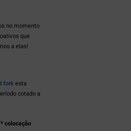
ados no momento
toativos que
mos a elas!
d fork
esta
eríodo cotado a
7ª colocação