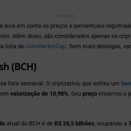
Publicidade
ta leva em conta os preços e percentuais registr
xto. Além disso, são considerados apenas os crip
a lista do
CoinMarketCap
. Sem mais delongas, va
sh (BCH)
sa lista semanal. O criptoativo, que sofreu um
har
 com
valorização de 10,98%
. Seu
preço
encerrou o p
do
atual do BCH é de
R$ 28,5 bilhões
, ocupando a