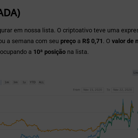
ADA)
gurar em nossa lista. O criptoativo teve uma expr
ou a semana com seu
preço
a
R$ 0,71
. O
valor de
, ocupando a
10ª posição
na lista.