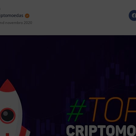
a
riptomoedas
nd novembro 2020