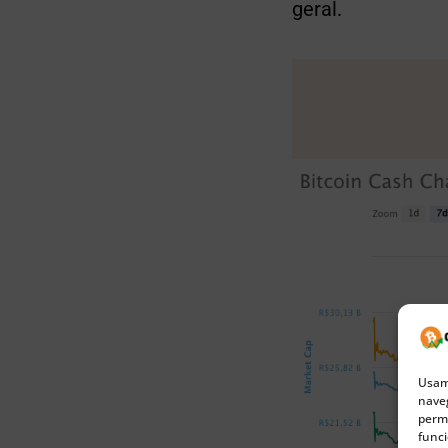
geral.
Usamo
naveg
permi
funci