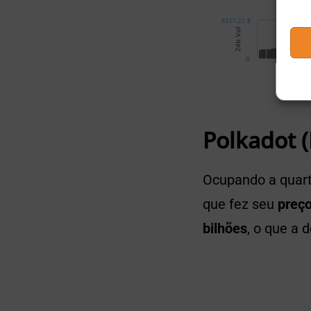
Polkadot 
Ocupando a quart
que fez seu
preç
bilhões
, o que a 