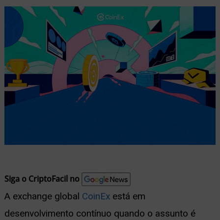
nu
ernar
nu
Siga o CriptoFacil no
A exchange global
CoinEx
está em
desenvolvimento contínuo quando o assunto é