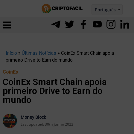
Ir
Português
para
Español
ernar
o
nu
conteúdo
Início
»
Últimas Notícias
»
CoinEx Smart Chain apoia
primeiro Drive to Earn do mundo
CoinEx
CoinEx Smart Chain apoia
primeiro Drive to Earn do
mundo
Money Block
ernar
Last updated:
30th junho 2022