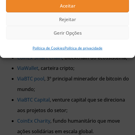
Aceitar
CoinEx
, exchange de negociações de ativos
Rejeitar
digitais;
Gerir Opções
OneSwap
, plataforma descentralizada de
negociação de criptomoedas;
Política de Cookies
Política de privacidade
CoinEx Smart Chain
, blockchain do ecossistema;
ViaWallet
, carteira cripto;
ViaBTC pool
, 3º principal minerador de bitcoin do
mundo;
ViaBTC Capital
, venture capital que se direciona
aos projetos do setor;
CoinEx Charity
, fundo humanitário que move
ações solidárias em escala global.