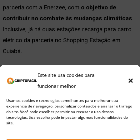
parceria com a Enerzee, com
o objetivo de
contribuir no combate às mudanças climáticas
.
Inclusive, já há duas estações recarga para carro
elétrico da parceria no Shopping Estação em
Cuiabá.
O plano de apoio multimilionário, realizado pela
Este site usa cookies para
CoinEx Smart Chain
, se soma à busca constante da
funcionar melhor
CoinEx por inovação, incentivos e desenvolvimento
Usamos cookies e tecnologias semelhantes para melhorar sua
do setor de criptomoedas mundial.
experiência de navegação, personalizar conteúdos e analisar o tráfego
do site. Você pode escolher permitir ou recusar o uso dessas
tecnologias. Sua escolha pode impactar algumas funcionalidades do
site.
Publicidade
O ecossistema CoinEx, inclui: