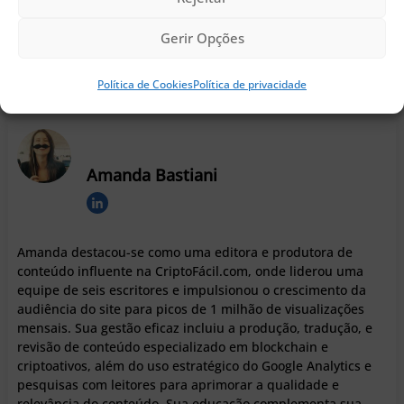
Siga o CriptoFacil no
Gerir Opções
Política de Cookies
Política de privacidade
Amanda Bastiani
Amanda destacou-se como uma editora e produtora de
conteúdo influente na CriptoFácil.com, onde liderou uma
equipe de seis escritores e impulsionou o crescimento da
audiência do site para picos de 1 milhão de visualizações
mensais. Sua gestão eficaz incluiu a produção, tradução, e
revisão de conteúdo especializado em blockchain e
criptoativos, além do uso estratégico do Google Analytics e
pesquisas com leitores para aprimorar a qualidade e
relevância do conteúdo. Sua educação complementa sua