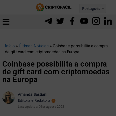
Ir
Português
para
Español
ernar
o
nu
conteúdo
Início
»
Últimas Notícias
»
Coinbase possibilita a compra
de gift card com criptomoedas na Europa
Coinbase possibilita a compra
de gift card com criptomoedas
na Europa
Amanda Bastiani
Editora e Redatora
Last updated:
01st agosto 2023
ernar