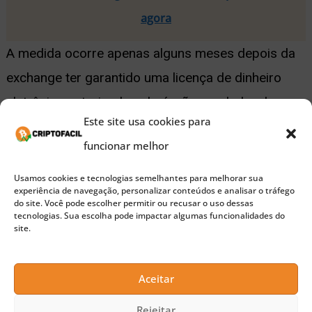
agora
A medida ocorre apenas alguns meses depois da
exchange ter garantido uma licença de dinheiro
eletrônico autorizada pelo órgão regulador dos
Este site usa cookies para
mercados do Reino Unido, a Financial Conduct
funcionar melhor
Authority. Conforme relatado anteriormente pela
CoinDesk, a licença deu à empresa a capacidade
Usamos cookies e tecnologias semelhantes para melhorar sua
experiência de navegação, personalizar conteúdos e analisar o tráfego
de fornecer serviços de pagamento e emitir
do site. Você pode escolher permitir ou recusar o uso dessas
tecnologias. Sua escolha pode impactar algumas funcionalidades do
alternativas de dinheiro digital no país, que podem
site.
então ser usadas para fazer pagamentos de
cartão, internet ou telefone.
Aceitar
Rejeitar