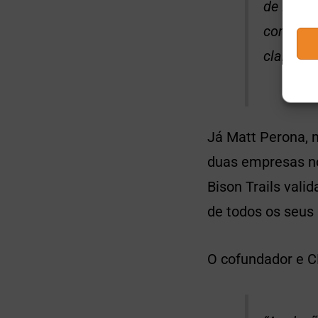
de PoS. 
como a P
clareza 
Já Matt Perona, 
duas empresas no
Bison Trails vali
de todos os seu
O cofundador e CE