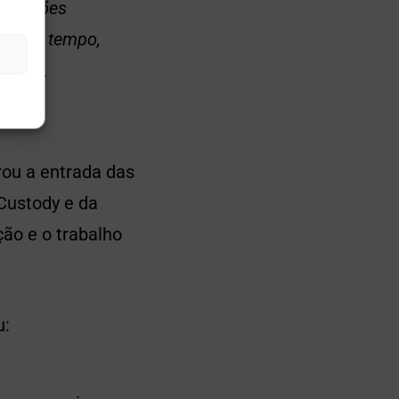
anizações
 com o tempo,
centou.
rou a entrada das
ustody e da
ção e o trabalho
u: