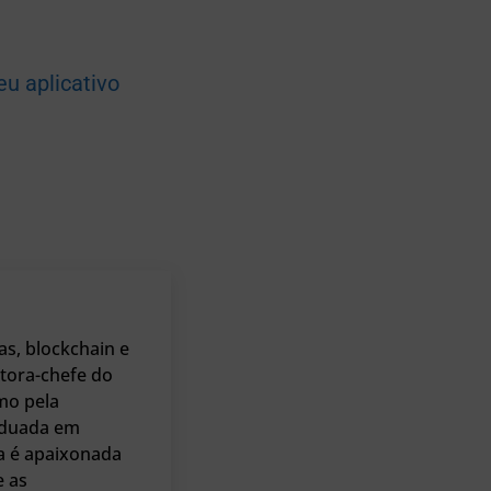
u aplicativo
as, blockchain e
tora-chefe do
mo pela
raduada em
a é apaixonada
e as