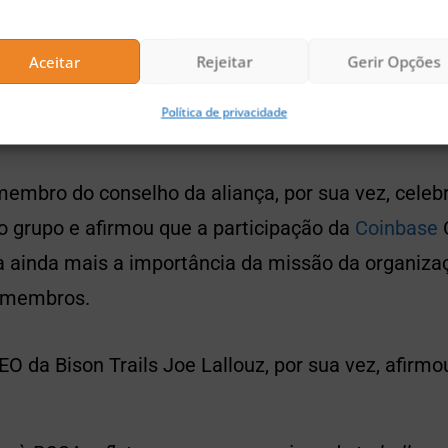
É nossa esperança que, através do trabalho de org
OSA, comecemos a ver conversas significativas e,
Aceitar
Rejeitar
Gerir Opções
no que diz respeito à PoS e suas aplicações”, acres
Política de privacidade
membro do conselho da aliança, por sua vez, celeb
 grupo e afirmou que a participação da
Coinbase
C
da ainda mais a importância da missão da organiza
s membros.
O da Bison Trails Joe Lallouz, por sua vez, afirmo