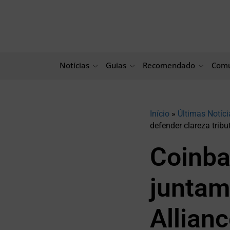
Ir
para
o
conteúdo
Notícias
Guias
Recomendado
Comu
Início
»
Últimas Notíci
defender clareza tribu
Coinba
juntam
Allian