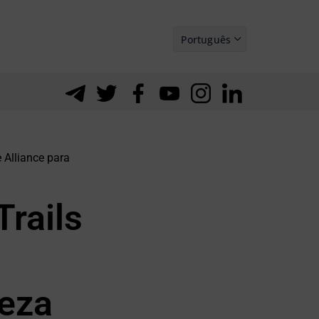
Português
Español
 Alliance para
rails
reza