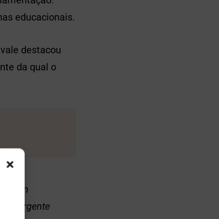
ulamentação.
as educacionais.
gvale destacou
nte da qual o
ver com
ia emergente