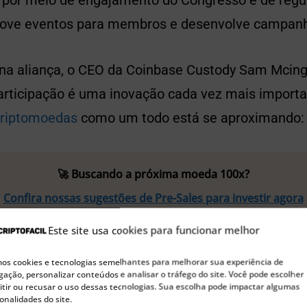
as por meio de engajamento do Congresso e de reg
move eventos para membros e desenvolve campanh
 na aliança, o CEO da Coinbase Custody Sam Mcin
articipação é uma inovação cada vez mais importa
criptomoedas
como um todo está se aproximando:
🚀 Buscando a próxima moeda 100x?
Confira nossas sugestões de Pre-Sales para investir agora
Este site usa cookies para funcionar melhor
s cookies e tecnologias semelhantes para melhorar sua experiência de
está desempenhando um papel crítico ao se envol
ação, personalizar conteúdos e analisar o tráfego do site. Você pode escolher
tir ou recusar o uso dessas tecnologias. Sua escolha pode impactar algumas
ores e reguladores para educá-los sobre a tecnolog
onalidades do site.