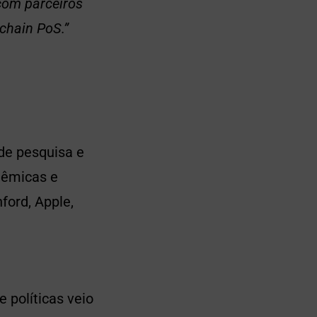
com parceiros
chain PoS.”
de pesquisa e
dêmicas e
ford, Apple,
 políticas veio