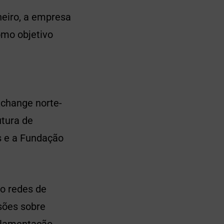
neiro, a empresa
omo objetivo
xchange norte-
utura de
s e a Fundação
o redes de
sões sobre