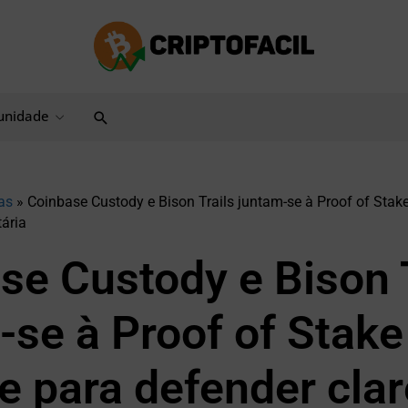
Pesquisar
nidade
as
»
Coinbase Custody e Bison Trails juntam-se à Proof of Stake
tária
se Custody e Bison T
-se à Proof of Stake
ce para defender cla