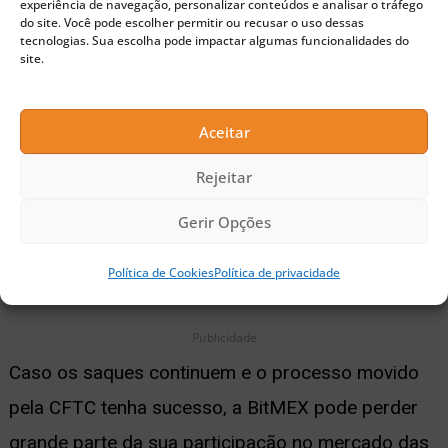
experiência de navegação, personalizar conteúdos e analisar o tráfego
do site. Você pode escolher permitir ou recusar o uso dessas
muito superior de BTC nas suas contas. Em junho
tecnologias. Sua escolha pode impactar algumas funcionalidades do
site.
de 2020, ela chegou a deter quase 300 mil BTC, o
que equivale a R$ 17,74 bilhões.
Aceitar
Os saques da BitMEX podem interferir diretamente
Rejeitar
no mercado de criptomoedas, já que uma parte do
Gerir Opções
dinheiro movimentado deve parar em outras
exchanges.
Política de Cookies
Política de privacidade
Publicidade
Caso os saques continuem e o processo movido
pela CFTC tenha sucesso, a BitMEX pode perder
grande parte da sua participação no mercado das