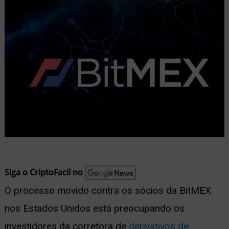
nu
ernar
nu
Siga o CriptoFacil no
O processo movido contra os sócios da BitMEX
nos Estados Unidos está preocupando os
investidores da corretora de
derivativos de