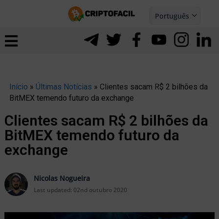
Ir
Português
para
Español
ernar
o
nu
conteúdo
Início
»
Últimas Notícias
»
Clientes sacam R$ 2 bilhões da
BitMEX temendo futuro da exchange
Clientes sacam R$ 2 bilhões da
BitMEX temendo futuro da
exchange
Nicolas Nogueira
Last updated:
02nd outubro 2020
ernar