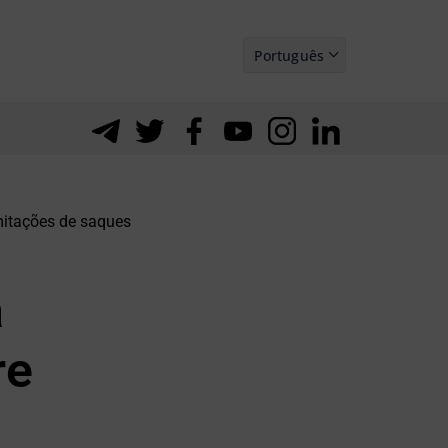
Português
Español
mitações de saques
a
re