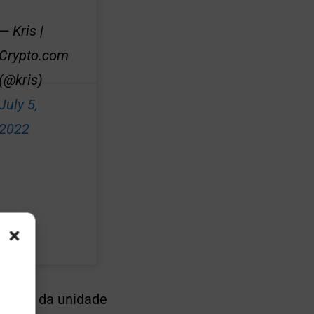
— Kris |
Crypto.com
(@kris)
July 5,
2022
onomia da unidade