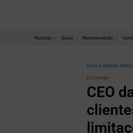
Ir
para
o
conteúdo
Notícias
Guias
Recomendado
Comu
Início
»
Últimas Notíci
Exchange
CEO da
client
limita