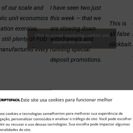
e of our scale and
I have seen two just
lic unit economics
this week — that we
This is
ation exercise,
are slowing down
all false
Click to accept marketing cookies and
s still plenty of FUD
withdrawals and
enable this content
clickbait.
manufactured every
running special
deposit promotions.
Este site usa cookies para funcionar melhor
s cookies e tecnologias semelhantes para melhorar sua experiência de
ação, personalizar conteúdos e analisar o tráfego do site. Você pode escolher
tir ou recusar o uso dessas tecnologias. Sua escolha pode impactar algumas
 escala e do nosso exercício de otimização da ec
onalidades do site.