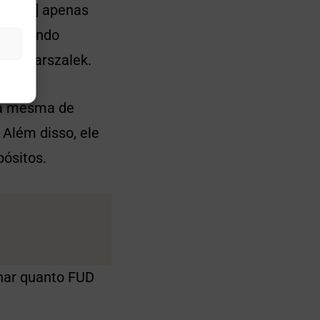
[casos] apenas
ealizando
eveu Marszalek.
“a mesma de
Além disso, ele
ósitos.
har quanto FUD