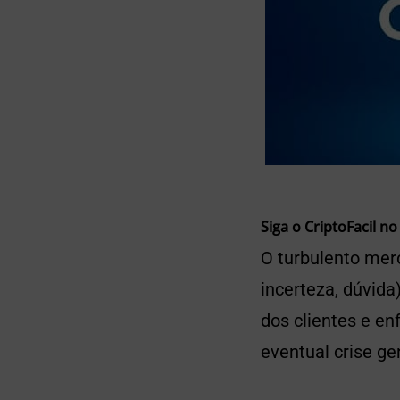
Siga o CriptoFacil no
O turbulento me
incerteza, dúvid
dos clientes e e
eventual crise ge