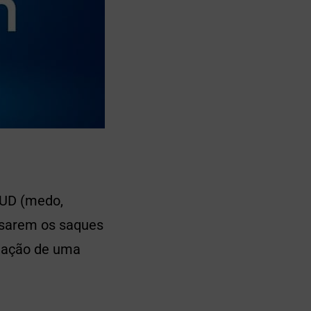
FUD (medo,
lisarem os saques
ulação de uma