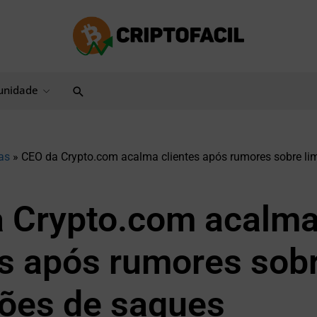
Pesquisar
nidade
as
»
CEO da Crypto.com acalma clientes após rumores sobre li
 Crypto.com acalm
es após rumores sob
ções de saques