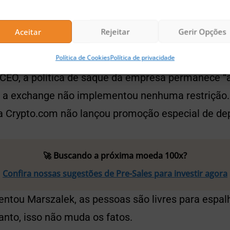
 muito FUD sendo gerado todos os dias. Eu vi dois 
sseram] que estamos desacelerando os saques e r
Aceitar
Rejeitar
Gerir Opções
is de depósito. Isso é tudo falso clickbait”, escr
Política de Cookies
Política de privacidade
CEO, a política de saque da empresa permanece 
, a exchange não implementou nenhuma restrição. 
 a Crypto.com não lançou promoção especial de dep
🚀 Buscando a próxima moeda 100x?
Confira nossas sugestões de Pre-Sales para investir agora
ntou Marszalek, as pessoas são livres para espal
anto, isso não muda os fatos.