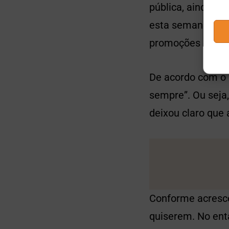
pública, ainda há
esta semana. [Di
promoções especia
De acordo com o 
sempre”. Ou seja
deixou claro que
Conforme acresce
quiserem. No ent