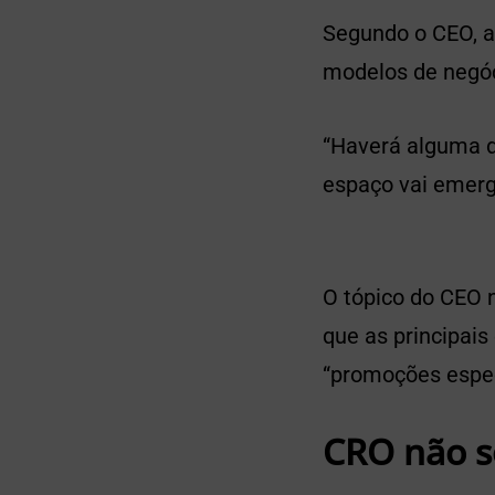
Segundo o CEO, a 
modelos de negóc
“Haverá alguma d
espaço vai emergi
O tópico do CEO n
que as principai
“promoções especi
CRO não s