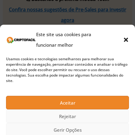
Confira nossas sugestões de Pre-Sales para investir
agora
Este site usa cookies para
Além dos clientes da Mynt, os correntistas do BTG
funcionar melhor
Pactual também poderão utilizar a stablecoin. Mas
o banco não confirmou se eles poderão utilizá-la
Usamos cookies e tecnologias semelhantes para melhorar sua
experiência de navegação, personalizar conteúdos e analisar o tráfego
para fazer remessas internacionais.
do site. Você pode escolher permitir ou recusar o uso dessas
tecnologias. Sua escolha pode impactar algumas funcionalidades do
site.
De acordo com o Banco Central do Brasil (Bacen),
o uso de stablecoins tende a se disseminar no país
Aceitar
a partir do próximo ano. Isso deve se intensificar a
Rejeitar
partir do lançamento do
Real Digital
, programado
para ocorrer justamente em 2024.
Gerir Opções