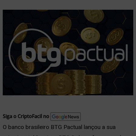
nu
ernar
nu
Siga o CriptoFacil no
O banco brasileiro BTG Pactual lançou a sua