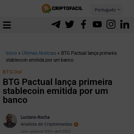
Ir
Português
para
Español
ernar
o
nu
conteúdo
Início
»
Últimas Notícias
»
BTG Pactual lança primeira
stablecoin emitida por um banco
BTG Dol
BTG Pactual lança primeira
stablecoin emitida por um
banco
Luciano Rocha
Analista de Criptomoedas
ernar
Last updated:
04th abril 2023