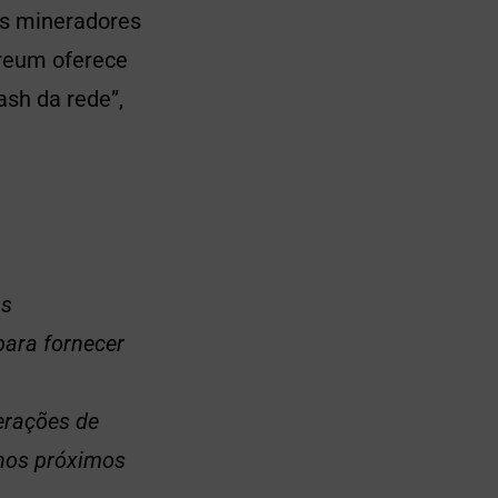
os mineradores
reum oferece
ash da rede”,
as
ara fornecer
erações de
 nos próximos