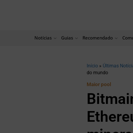
Ir
para
o
conteúdo
Notícias
Guias
Recomendado
Comu
Início
»
Últimas Notíci
do mundo
Maior pool
Bitmai
Ethere