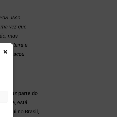
PoS. Isso
uma vez que
ção, mas
a carteira e
”, destacou
eum faz parte do
tégia, está
o aqui no Brasil,