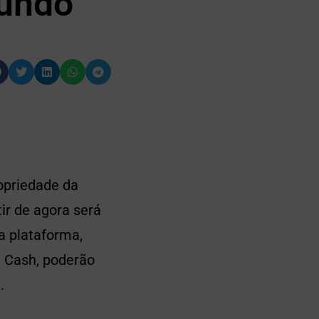
mundo
opriedade da
ir de agora será
a plataforma,
n Cash, poderão
.