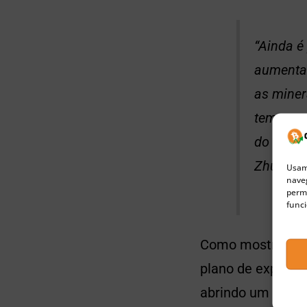
“Ainda é
aumentar
as miner
temos mu
do Ether
Zhuang 
Usamo
naveg
permi
funci
Como mostrou o C
plano de expansã
abrindo um escrit