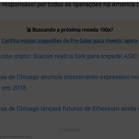
responsável por todas as operações na América L
🚀 Buscando a próxima moeda 100x?
Confira nossas sugestões de Pre-Sales para investir agora
cote cripto: Siacoin realiza fork para impedir ASIC
lsa de Chicago anuncia crescimento expressivo no
in em 2018
lsa de Chicago lançará futuros de Ethereum ainda
Publicidade