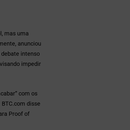
ol, mas uma
mente, anunciou
 debate intenso
visando impedir
acabar” com os
l BTC.com disse
ra Proof of