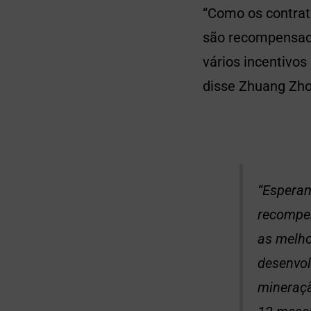
“Como os contrat
são recompensado
vários incentivos
disse Zhuang Zho
“Esperam
recompen
as melh
desenvol
mineraçã