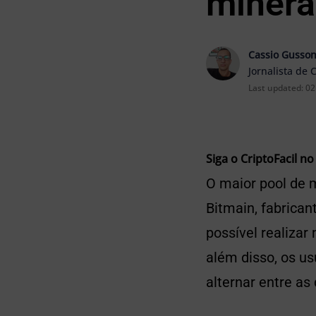
minera
Cassio Gusso
Jornalista de 
Last updated:
02
Siga o CriptoFacil no
O maior pool de 
Bitmain, fabrican
possível realiza
além disso, os u
alternar entre as