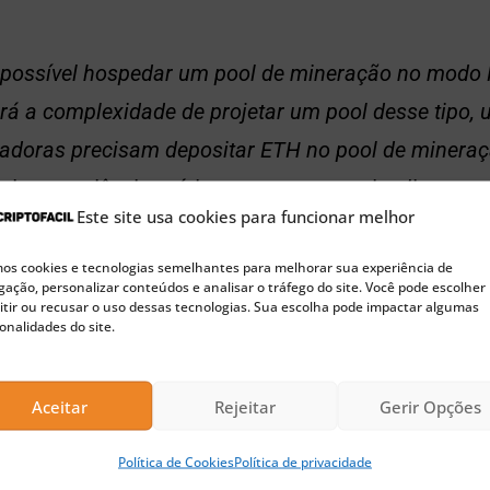
 possível hospedar um pool de mineração no modo 
á a complexidade de projetar um pool desse tipo, 
adoras precisam depositar ETH no pool de minera
ita experiência prática com contratos inteligentes d
Este site usa cookies para funcionar melhor
eum para possibilitar um pool de mineração de PoS
Zhong.
s cookies e tecnologias semelhantes para melhorar sua experiência de
ação, personalizar conteúdos e analisar o tráfego do site. Você pode escolher
tir ou recusar o uso dessas tecnologias. Sua escolha pode impactar algumas
onalidades do site.
riptomoedas Fácil, a integração ao pool do Ether
Aceitar
Rejeitar
Gerir Opções
o do BTC.com que também, como parte desta estra
Política de Cookies
Política de privacidade
ório focado em atendimento e fidelização do usuári