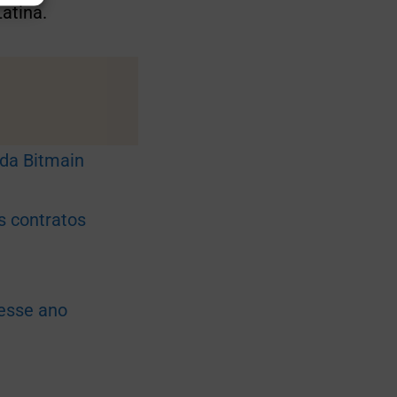
atina.
 da Bitmain
s contratos
 esse ano