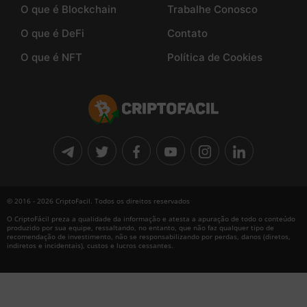
O que é Blockchain
Trabalhe Conosco
O que é DeFi
Contato
O que é NFT
Política de Cookies
© 2016 - 2026 CriptoFacil. Todos os direitos reservados
O CriptoFácil preza a qualidade da informação e atesta a apuração de todo o conteúdo
produzido por sua equipe, ressaltando, no entanto, que não faz qualquer tipo de
recomendação de investimento, não se responsabilizando por perdas, danos (diretos,
indiretos e incidentais), custos e lucros cessantes.