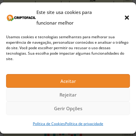
Este site usa cookies para
funcionar melhor
O trader ainda acrescenta que o Bitcoin está
Usamos cookies e tecnologias semelhantes para melhorar sua
experiência de navegação, personalizar conteúdos e analisar o tráfego
prestes a iniciar
uma nova tendência de alta macro.
do site. Você pode escolher permitir ou recusar o uso dessas
tecnologias. Sua escolha pode impactar algumas funcionalidades do
Rekt Capital defende que a zona entre US$ 29 mil e
site.
US$ 38 mil é “dourada”. Toda vez que o preço se
consolidou dentro desta faixa, uma nova tendência
Aceitar
positiva foi iniciada.
Rejeitar
Publicidade
Gerir Opções
Política de Cookies
Política de privacidade