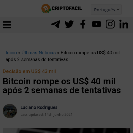
Ir
Português
para
Español
ernar
o
nu
conteúdo
Início
»
Últimas Notícias
»
Bitcoin rompe os US$ 40 mil
após 2 semanas de tentativas
Decisão em US$ 43 mil
Bitcoin rompe os US$ 40 mil
após 2 semanas de tentativas
Luciano Rodrigues
Last updated:
14th junho 2021
ernar