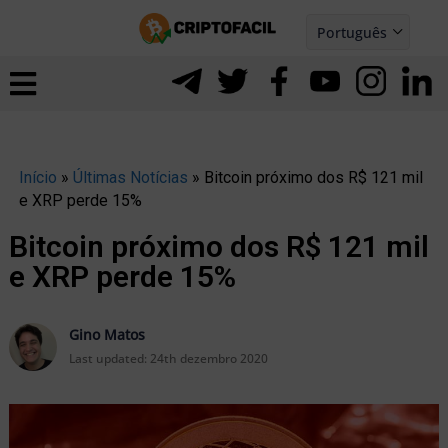
Ir
Português
para
Español
ernar
o
nu
conteúdo
Início
»
Últimas Notícias
»
Bitcoin próximo dos R$ 121 mil
e XRP perde 15%
Bitcoin próximo dos R$ 121 mil
e XRP perde 15%
Gino Matos
Last updated:
24th dezembro 2020
ernar