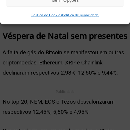
Gerir Opções
Gráfico com as variações de preço do Bitcoin nas
Política de Cookies
Política de privacidade
últimas 24 horas. Fonte:
WorldCoinIndex
Véspera de Natal sem presentes
A falta de gás do Bitcoin se manifestou em outras
criptomoedas. Ethereum, XRP e Chainlink
declinaram respectivos 2,98%, 12,60% e 9,44%.
Publicidade
No top 20, NEM, EOS e Tezos desvalorizaram
respectivos 12,45%, 5,50% e 4,95%.