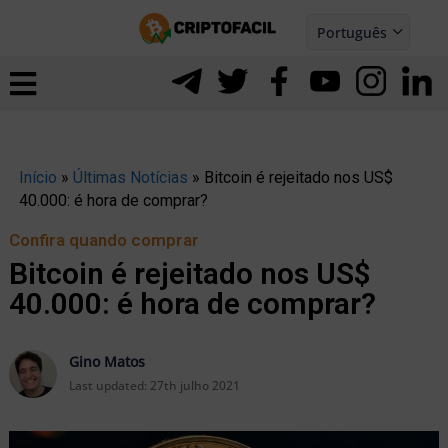
Ir
Português
para
Español
ernar
o
nu
conteúdo
Início
»
Últimas Notícias
»
Bitcoin é rejeitado nos US$
40.000: é hora de comprar?
Confira quando comprar
Bitcoin é rejeitado nos US$
40.000: é hora de comprar?
Gino Matos
Last updated:
27th julho 2021
ernar