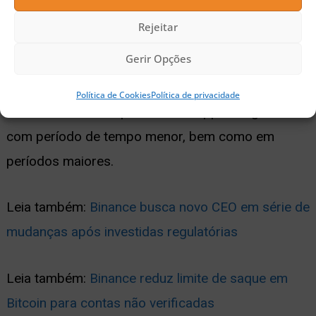
nos US$ 34.500 e um movimento de consolidação
Rejeitar
se forme a partir daí.
Gerir Opções
Publicidade
Política de Cookies
Política de privacidade
A tendência é vista por van de Poppe em gráficos
com período de tempo menor, bem como em
períodos maiores.
Leia também:
Binance busca novo CEO em série de
mudanças após investidas regulatórias
Leia também:
Binance reduz limite de saque em
Bitcoin para contas não verificadas