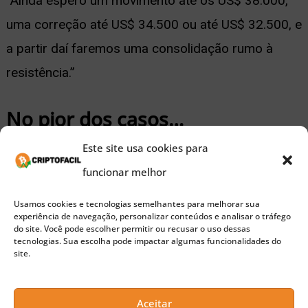
“Ainda espero um movimento até os US$ 38.000,
uma correção até US$ 34.500 ou até US$ 32.500, e
a partir daí faremos uma consolidação rumo à
resistência.”
No pior dos casos…
Este site usa cookies para
Van de Poppe ainda lista o pior dos casos para o
funcionar melhor
Bitcoin. Caso o nível em US$ 32.500 seja perdido,
Usamos cookies e tecnologias semelhantes para melhorar sua
o BTC pode declinar 30% nas próximas semanas.
experiência de navegação, personalizar conteúdos e analisar o tráfego
do site. Você pode escolher permitir ou recusar o uso dessas
tecnologias. Sua escolha pode impactar algumas funcionalidades do
Porém, ele acha um movimento de correção mais
site.
abrupta pouco provável atualmente. Desta forma, o
mais provável é que o BTC inicie uma recuperação
Aceitar