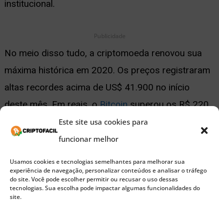
institucional.
Publicidade
No meio disso tudo, a criptomoeda renovou sua
máxima histórica em 2020. Os preços registraram
altas recordes acima de US$ 41.900 no início
deste mês. Em reais, o
Bitcoin
superou os R$ 220
mil.
Este site usa cookies para
funcionar melhor
Os investidores também estão otimistas quanto às
Usamos cookies e tecnologias semelhantes para melhorar sua
perspectivas de crescimento mundial. Para os
experiência de navegação, personalizar conteúdos e analisar o tráfego
do site. Você pode escolher permitir ou recusar o uso dessas
gestores de fundos pesquisados ​​pelo BofA, a
tecnologias. Sua escolha pode impactar algumas funcionalidades do
site.
economia global está em uma fase de ciclo inicial.