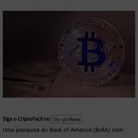
nu
ernar
nu
Siga o CriptoFacil no
Uma pesquisa do Bank of America (BofA) com