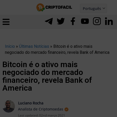
Ir
Português
para
Español
ernar
o
nu
conteúdo
Início
»
Últimas Notícias
»
Bitcoin é o ativo mais
negociado do mercado financeiro, revela Bank of America
Bitcoin é o ativo mais
negociado do mercado
financeiro, revela Bank of
America
Luciano Rocha
ernar
Analista de Criptomoedas
Last updated:
02nd março 2021