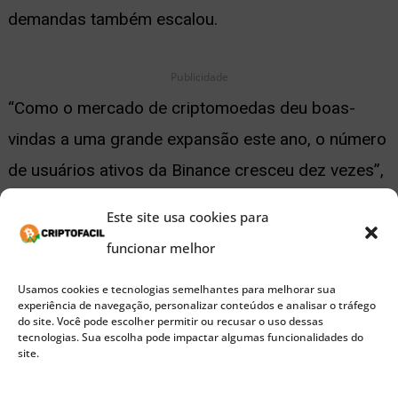
demandas também escalou.
Publicidade
“Como o mercado de criptomoedas deu boas-
vindas a uma grande expansão este ano, o número
de usuários ativos da Binance cresceu dez vezes”,
pontuou.
Este site usa cookies para
funcionar melhor
Problemas com o PIX
Usamos cookies e tecnologias semelhantes para melhorar sua
experiência de navegação, personalizar conteúdos e analisar o tráfego
No Brasil, a plataforma também apresenta erros.
do site. Você pode escolher permitir ou recusar o uso dessas
tecnologias. Sua escolha pode impactar algumas funcionalidades do
No início de abril, usuários da Binance no Brasil
site.
divulgaram problemas envolvendo depósitos por