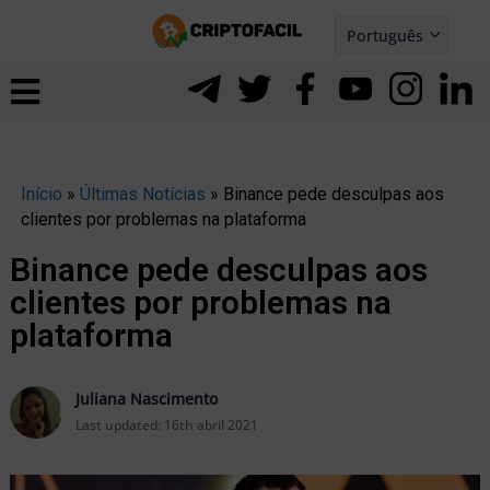
Ir
Português
para
Español
ernar
o
nu
conteúdo
Início
»
Últimas Notícias
»
Binance pede desculpas aos
clientes por problemas na plataforma
Binance pede desculpas aos
clientes por problemas na
plataforma
Juliana Nascimento
Last updated:
16th abril 2021
ernar