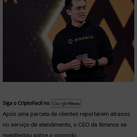
nu
ernar
nu
Siga o CriptoFacil no
Após uma parcela de clientes reportarem atrasos
no serviço de atendimento, o CEO da Binance se
manifestou sobre o ocorrido.