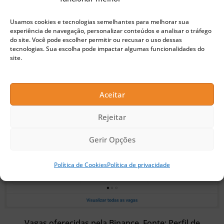
Diretor Regional (LATAM);
Parceiro de negócios em recursos humanos;
Usamos cookies e tecnologias semelhantes para melhorar sua
experiência de navegação, personalizar conteúdos e analisar o tráfego
Produtor de conteúdo;
do site. Você pode escolher permitir ou recusar o uso dessas
tecnologias. Sua escolha pode impactar algumas funcionalidades do
Gerente de operações;
site.
Recrutador sênior.
Aceitar
Rejeitar
Gerir Opções
Política de Cookies
Política de privacidade
Vagas oferecidas pela Binance. Fonte: Perfil de