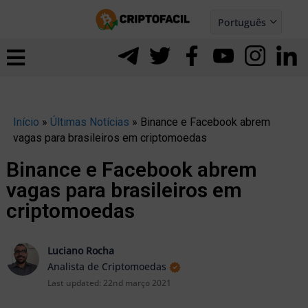
Ir
Português
para
Español
ernar
o
nu
conteúdo
Início
»
Últimas Notícias
»
Binance e Facebook abrem
vagas para brasileiros em criptomoedas
Binance e Facebook abrem
vagas para brasileiros em
criptomoedas
Luciano Rocha
Analista de Criptomoedas
Last updated:
22nd março 2021
ernar