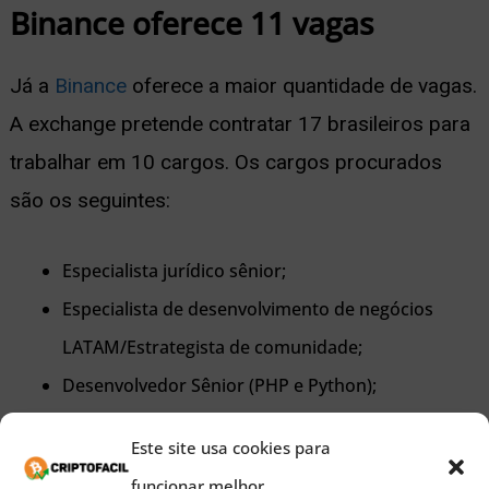
Binance oferece 11 vagas
Já a
Binance
oferece a maior quantidade de vagas.
A exchange pretende contratar 17 brasileiros para
trabalhar em 10 cargos. Os cargos procurados
são os seguintes:
Especialista jurídico sênior;
Especialista de desenvolvimento de negócios
LATAM/Estrategista de comunidade;
Desenvolvedor Sênior (PHP e Python);
Gerente de comunidade;
Este site usa cookies para
Gerente de vendas e contas institucionais LATAM;
funcionar melhor