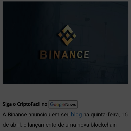
nu
ernar
nu
Siga o CriptoFacil no
A Binance anunciou em seu
blog
na quinta-feira, 16
de abril, o lançamento de uma nova blockchain