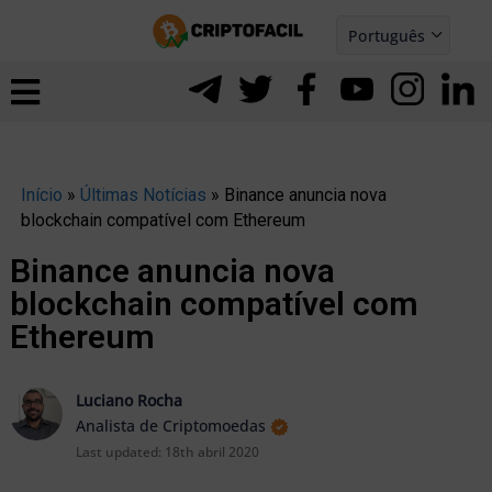
Ir
Português
para
Español
ernar
o
nu
conteúdo
Início
»
Últimas Notícias
»
Binance anuncia nova
blockchain compatível com Ethereum
Binance anuncia nova
blockchain compatível com
Ethereum
Luciano Rocha
Analista de Criptomoedas
Last updated:
18th abril 2020
ernar