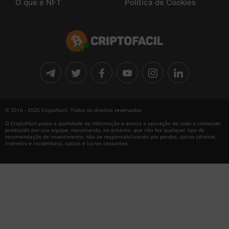
O que é NFT
Política de Cookies
© 2016 - 2026 CriptoFacil. Todos os direitos reservados
O CriptoFácil preza a qualidade da informação e atesta a apuração de todo o conteúdo
produzido por sua equipe, ressaltando, no entanto, que não faz qualquer tipo de
recomendação de investimento, não se responsabilizando por perdas, danos (diretos,
indiretos e incidentais), custos e lucros cessantes.