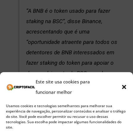
“A BNB é o token usado para fazer
staking na BSC”, disse Binance,
acrescentando que é uma
“oportunidade atraente para todos os
detentores de BNB interessados em
fazer staking do token para apoiar o
desenvolvimento da BSC e ganhar
Este site usa cookies para
recompensas.”
funcionar melhor
“Todos os validadores da BSC no
Usamos cookies e tecnologias semelhantes para melhorar sua
experiência de navegação, personalizar conteúdos e analisar o tráfego
conjunto atual de validadores serão
do site. Você pode escolher permitir ou recusar o uso dessas
tecnologias. Sua escolha pode impactar algumas funcionalidades do
recompensados com taxas de gas de
site.