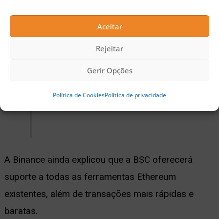
transação de BNB. Como a BNB não
é uma criptomoeda inflacionária, não
Aceitar
haverá recompensas de mineração
Rejeitar
como as redes de Bitcoin e
Ethereum
geram, e a taxa de gas será a
Gerir Opções
principal recompensa para
Política de Cookies
Política de privacidade
validadores.”
A Binance ainda explicou que a BSC oferecerá
suporte a todas as ferramentas Ethereum
existentes, além de transações mais rápidas e
baratas.