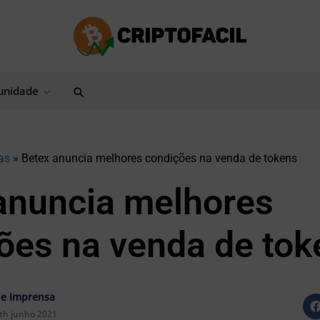
Pesquisar
nidade
as
»
Betex anuncia melhores condições na venda de tokens
anuncia melhores
ões na venda de tok
e Imprensa
th junho 2021