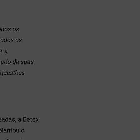
odos os
todos os
r a
tado de suas
 questões
zadas, a Betex
plantou o