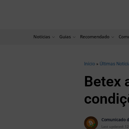
Ir
para
o
conteúdo
Notícias
Guias
Recomendado
Comu
Início
»
Últimas Notíci
Betex 
condiç
Comunicado d
Last updated:
12