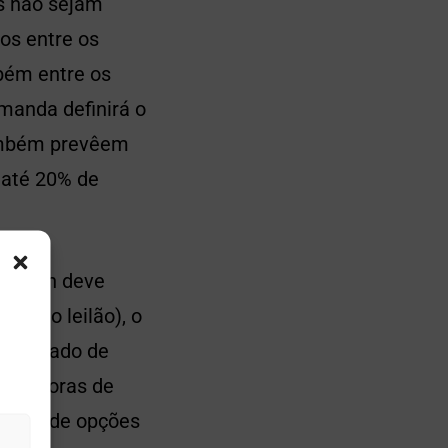
as não sejam
dos entre os
bém entre os
emanda definirá o
também prevêem
 até 20% de
o token deve
ido ao leilão), o
o mercado de
corretoras de
forma de opções