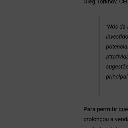
Oleg Torkhov, CE
“Nós da 
investid
potencia
atrativi
sugestõ
principa
Para permitir que
prolongou a vend