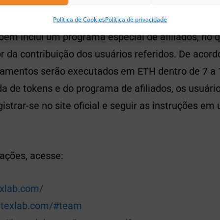
 rede principal.
Política de Cookies
Política de privacidade
m inclui um programa especial de afiliados, no 
r da contribuição dos usuários referidos. De acor
amentos serão executados em ETH dentro de 7 a 1
da de tokens e do programa de afiliados, os usuár
strar-se no site oficial e seguir as instruções em
ações, acesse:
exlab.com/
betexlab.com/#team