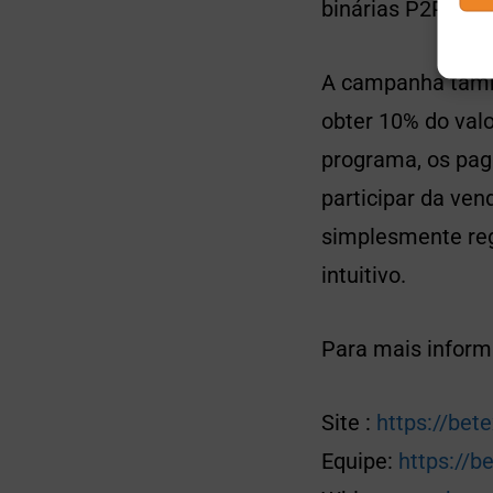
binárias P2P – na
A campanha també
obter 10% do valo
programa, os pag
participar da ven
simplesmente regi
intuitivo.
Para mais inform
Site :
https://bet
Equipe:
https://