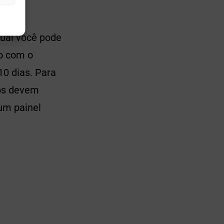
qual você pode
do com o
0 dias. Para
ios devem
 um painel