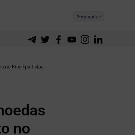
Português
Español
s no Brasil participa
omoedas
to no