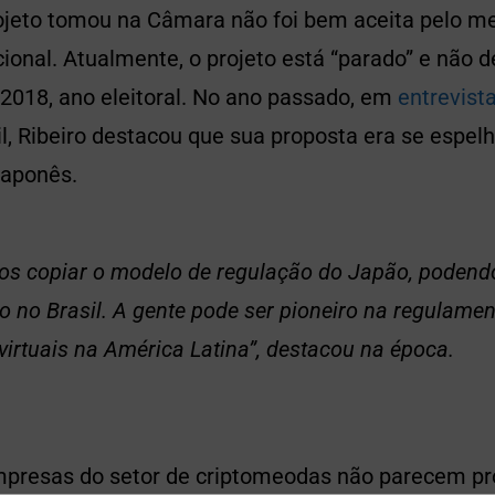
ojeto tomou na Câmara não foi bem aceita pelo m
onal. Atualmente, o projeto está “parado” e não d
 2018, ano eleitoral. No ano passado, em
entrevista
l, Ribeiro destacou que sua proposta era se espel
japonês.
s copiar o modelo de regulação do Japão, podend
 no Brasil. A gente pode ser pioneiro na regulame
irtuais na América Latina”, destacou na época.
mpresas do setor de criptomeodas não parecem p