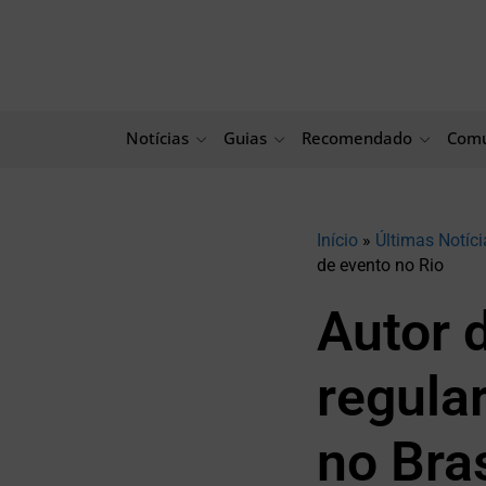
Ir
para
o
conteúdo
Notícias
Guias
Recomendado
Comu
Início
»
Últimas Notíci
de evento no Rio
Autor d
regula
no Bras