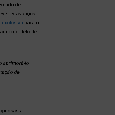
ercado de
eve ter avanços
 exclusiva
para o
har no modelo de
o aprimorá-lo
ntação de
ropensas a