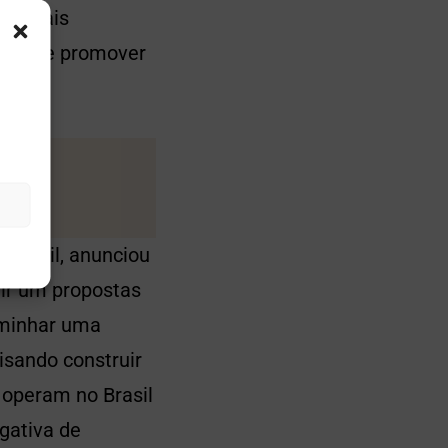
incipais
osta de promover
 Brasil, anunciou
uir um propostas
aminhar uma
isando construir
 operam no Brasil
gativa de