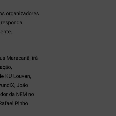
os organizadores
m responda
sente.
us Maracanã, irá
ação,
ade KU Louven,
PundiX, João
ador da NEM no
 Rafael Pinho