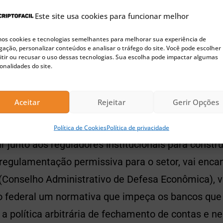
 por uma proposta da Câmara, tanto que as seis pr
Este site usa cookies para funcionar melhor
sil se reuniram e formaram a AbCripto, com prop
s cookies e tecnologias semelhantes para melhorar sua experiência de
tar um projeto de autoregulamentação do setor.
ação, personalizar conteúdos e analisar o tráfego do site. Você pode escolher
tir ou recusar o uso dessas tecnologias. Sua escolha pode impactar algumas
onalidades do site.
🚀 Buscando a próxima moeda 100x?
Confira nossas sugestões de Pre-Sales para investir agora
Aceitar
Rejeitar
Gerir Opções
ne importantes players do setor de criptomoedas no
Política de Cookies
Política de privacidade
r junto aos reguladores institucionais para constr
regulamentação permissiva para o setor, vai enc
(Conselho Administrativo de Defesa Econômica), v
o federal um normativa que impeça os bancos que
a política arbitrária de fechamento de contas e ne