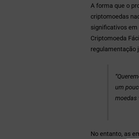
A forma que o pr
criptomoedas naci
significativos em
Criptomoeda Fáci
regulamentação 
“Queremo
um pouco
moedas v
No entanto, as e