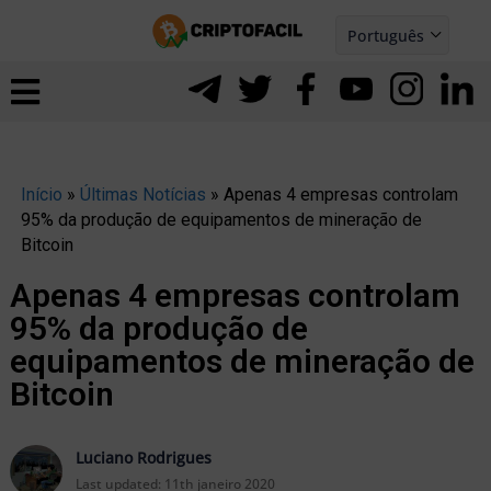
Ir
Português
para
Español
ernar
o
nu
conteúdo
Início
»
Últimas Notícias
»
Apenas 4 empresas controlam
95% da produção de equipamentos de mineração de
Bitcoin
Apenas 4 empresas controlam
95% da produção de
equipamentos de mineração de
Bitcoin
ernar
Luciano Rodrigues
Last updated:
11th janeiro 2020