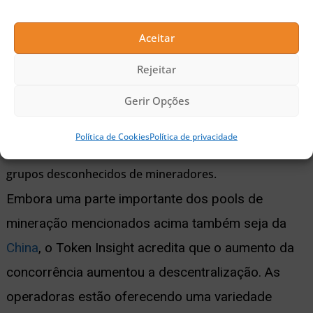
Poolin, embora tenha apresentado melhor desempenho
Aceitar
nos últimos meses de 2019, fechou o ano com com 12%,
Rejeitar
junto com Antpool.
Slushpool e ViaPool processaram 8%
da taxa de hash da rede, enquanto BTC.TOP, Huobi Pool
Gerir Opções
e Bitfury 7,5% e 4%, respectivamente.
O restante do
Política de Cookies
Política de privacidade
setor processou 15% da
taxa
de
hash
da rede
, incluindo
grupos desconhecidos de mineradores.
Embora uma parte importante dos pools de
mineração mencionados acima também seja da
China
, o Token Insight acredita que o aumento da
concorrência aumentou a descentralização. As
operadoras estão oferecendo uma variedade