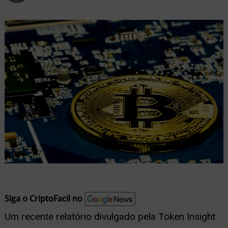
nu
ernar
nu
Siga o CriptoFacil no
Um recente relatório divulgado pela Token Insight