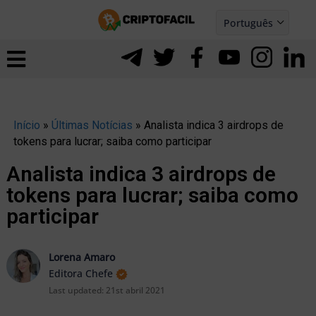
Ir
Português
para
Español
ernar
o
nu
conteúdo
Início
»
Últimas Notícias
»
Analista indica 3 airdrops de
tokens para lucrar; saiba como participar
Analista indica 3 airdrops de
tokens para lucrar; saiba como
participar
Lorena Amaro
Editora Chefe
Last updated:
21st abril 2021
ernar