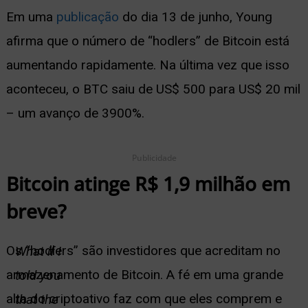
Em uma
publicação
do dia 13 de junho, Young
ernar
afirma que o número de “hodlers” de Bitcoin está
nu
aumentando rapidamente. Na última vez que isso
aconteceu, o BTC saiu de US$ 500 para US$ 20 mil
– um avanço de 3900%.
Publicidade
Bitcoin atinge R$ 1,9 milhão em
breve?
Os “hodlers” são investidores que acreditam no
What if I
armazenamento de Bitcoin. A fé em uma grande
told you
alta do criptoativo faz com que eles comprem e
that the