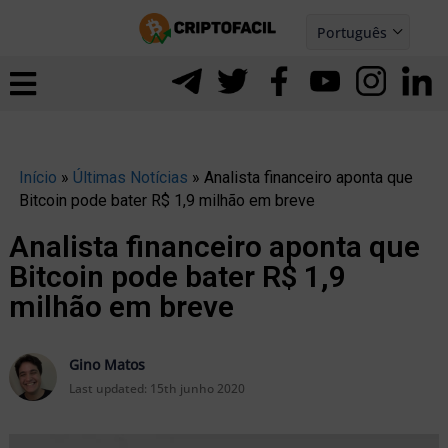
Ir
Português
para
Español
ernar
o
nu
conteúdo
Início
»
Últimas Notícias
»
Analista financeiro aponta que
Bitcoin pode bater R$ 1,9 milhão em breve
Analista financeiro aponta que
Bitcoin pode bater R$ 1,9
milhão em breve
Gino Matos
Last updated:
15th junho 2020
ernar