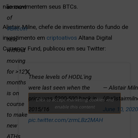
não movimentem seus BTCs.
amount
of
Alistair Milne, chefe de investimento do fundo de
#Bitcoin
investimento em
criptoativos
Altana Digital
held
Currency Fund, publicou em seu Twitter:
without
moving
for >12
These levels of HODL'ing
months
were last seen when the
— Alistair Mil
is on
price was $200-500 back in
(@alistairmiln
Click to accept marketing cookies and
course
enable this content
2015/16
June 10, 202
to make
pic.twitter.com/zrmLBz2MAH
new
ATHs