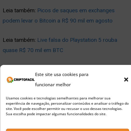
Leia também:
Picos de saques em exchanges
podem levar o Bitcoin a R$ 90 mil em agosto
Leia também:
Live falsa do Playstation 5 rouba
quase R$ 70 mil em BTC
Publicidade
Este site usa cookies para
Leia também:
O Bitcoin tem lastro?
funcionar melhor
Siga o CriptoFacil no
Usamos cookies e tecnologias semelhantes para melhorar sua
experiência de navegação, personalizar conteúdos e analisar o tráfego do
site. Você pode escolher permitir ou recusar o uso dessas tecnologias.
Sua escolha pode impactar algumas funcionalidades do site.