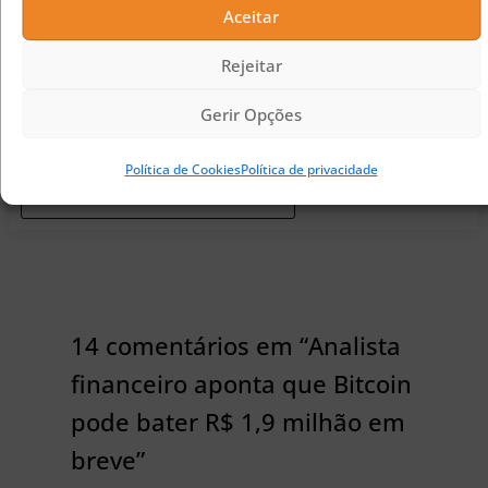
Aceitar
Rejeitar
Gino Matos
Gerir Opções
Tenho 28 anos, sou formado em Direito e acabei fascinado
pelas criptomoedas, ramo no qual trabalho há três anos.
Política de Cookies
Política de privacidade
View all posts by Gino Matos
14 comentários em “Analista
financeiro aponta que Bitcoin
pode bater R$ 1,9 milhão em
breve”