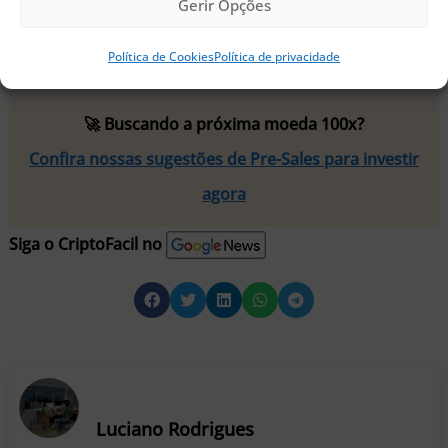
Gerir Opções
Leia também:
De olho em expansão e Ethereum,
Atlas contrata Safiri Felix e Solange Gueiros
Política de Cookies
Política de privacidade
🚀 Buscando a próxima moeda 100x?
Confira nossas sugestões de Pre-Sales para investir
agora
Siga o CriptoFacil no
Luciano Rodrigues