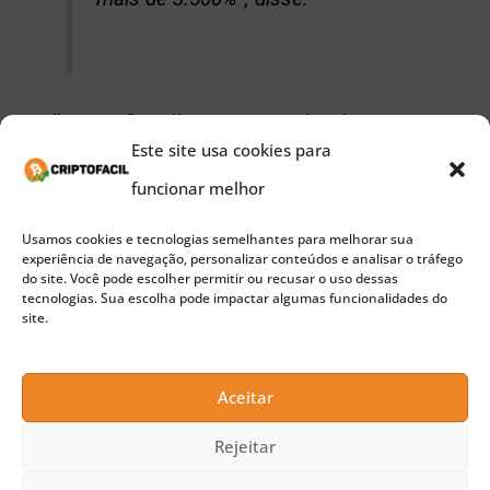
Botelho e Safiri Félix, apresentador do programa,
Este site usa cookies para
ainda conversaram sobre o whitepaper da Libra e
funcionar melhor
avaliaram o cenário de volatilidade da Binance
Coin, ocorrido após a dona do ativo, a Binance, que
Usamos cookies e tecnologias semelhantes para melhorar sua
experiência de navegação, personalizar conteúdos e analisar o tráfego
é a maior corretora de criptomoedas do mundo,
do site. Você pode escolher permitir ou recusar o uso dessas
tecnologias. Sua escolha pode impactar algumas funcionalidades do
anunciar que retirará todos os usuários dos
site.
Estados Unidos de sua plataforma por conta das
dificuldades que tem passado com órgãos
Aceitar
reguladores do país.
Rejeitar