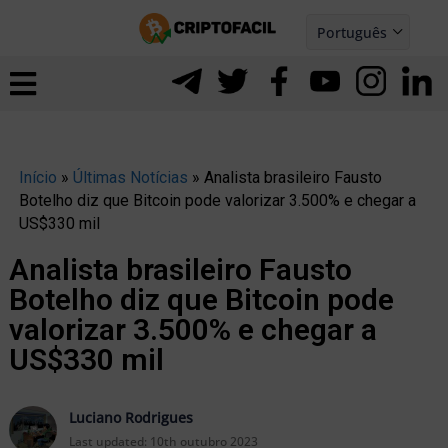
Ir
Português
para
Español
ernar
o
nu
conteúdo
Início
»
Últimas Notícias
»
Analista brasileiro Fausto
Botelho diz que Bitcoin pode valorizar 3.500% e chegar a
US$330 mil
Analista brasileiro Fausto
Botelho diz que Bitcoin pode
valorizar 3.500% e chegar a
US$330 mil
ernar
Luciano Rodrigues
Last updated:
10th outubro 2023