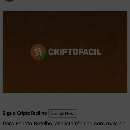
nu
ernar
nu
Siga o CriptoFacil no
Para Fausto Botelho, analista técnico com mais de