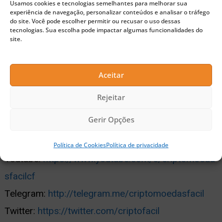
Usamos cookies e tecnologias semelhantes para melhorar sua
integridade das informações na sua análise e,
experiência de navegação, personalizar conteúdos e analisar o tráfego
portanto, não será responsável por quaisquer
do site. Você pode escolher permitir ou recusar o uso dessas
tecnologias. Sua escolha pode impactar algumas funcionalidades do
perdas incorridas.
site.
Para mais notícias sobre o Bitcoin, Ethereum,
Aceitar
Altcoins e Blockchain siga-nos em nossas
redes sociais:
Rejeitar
Gerir Opções
Facebook:
https://www.facebook.com/criptomoed
asfacil/
Política de Cookies
Política de privacidade
Youtube:
https://www.youtube.com/c/criptomoeda
sfacilcf
Telegram:
http://telegram.me/criptomoedasfacil
Twitter:
https://twitter.com/criptofacil