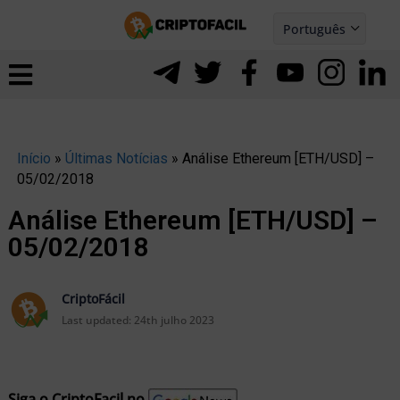
Ir
Português
para
Español
ernar
o
nu
conteúdo
Início
»
Últimas Notícias
»
Análise Ethereum [ETH/USD] –
05/02/2018
Análise Ethereum [ETH/USD] –
05/02/2018
CriptoFácil
Last updated:
24th julho 2023
ernar
Siga o CriptoFacil no