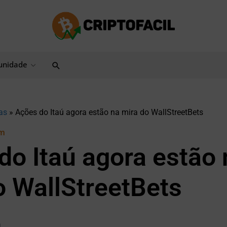
Pesquisar
nidade
as
»
Ações do Itaú agora estão na mira do WallStreetBets
am
do Itaú agora estão 
o WallStreetBets
a