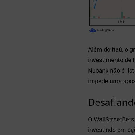
Além do Itaú, o 
investimento de R
Nubank não é lis
impede uma apost
Desafiand
O WallStreetBets 
investindo em aç