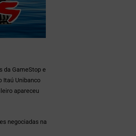
ços da GameStop e
o Itaú Unibanco
ileiro apareceu
ões negociadas na