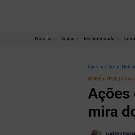
Ir
para
o
conteúdo
Notícias
Guias
Recomendado
Comu
Início
»
Últimas Notíci
DOGE e GME já for
Ações 
mira d
Luciano Roch