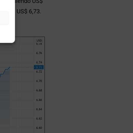
47%, valendo US$
das a US$ 6,73.