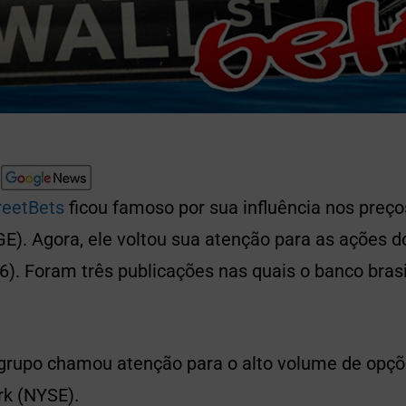
reetBets
ficou famoso por sua influência nos pre
E). Agora, ele voltou sua atenção para as ações d
16). Foram três publicações nas quais o banco bras
grupo chamou atenção para o alto volume de opç
rk (NYSE).