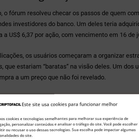
 o fórum resolveu checar os passos de quem com
des investidores do banco. Um deles teria adquiri
 a US$ 6,37 por ação, com vencimento em 16 de j
licações, os usuários começaram a organizar estr
, que estariam “baratas” na visão deles. Um dos u
mpra a um preço que não foi revelado.
🚀 Buscando a próxima moeda 100x?
Este site usa cookies para funcionar melhor
Confira nossas sugestões de Pre-Sales para investir agora
s cookies e tecnologias semelhantes para melhorar sua experiência de
ação, personalizar conteúdos e analisar o tráfego do site. Você pode escolher
ssão acontecia, as ADRs do Itaú Unibanco nos EU
tir ou recusar o uso dessas tecnologias. Sua escolha pode impactar algumas
onalidades do site.