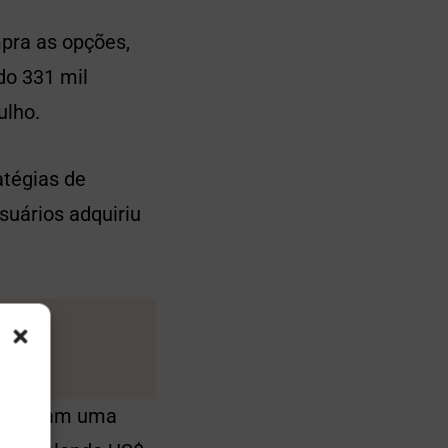
pra as opções,
do 331 mil
ulho.
atégias de
suários adquiriu
A tiveram uma