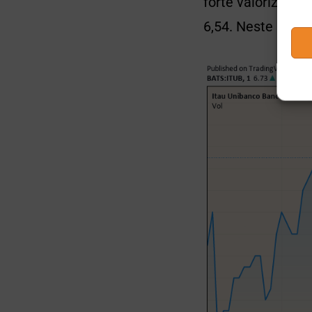
forte valorização
6,54. Neste mome