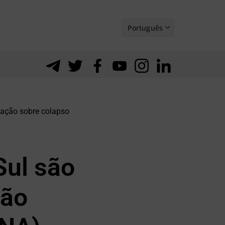
Português
Español
gação sobre colapso
Sul são
ção