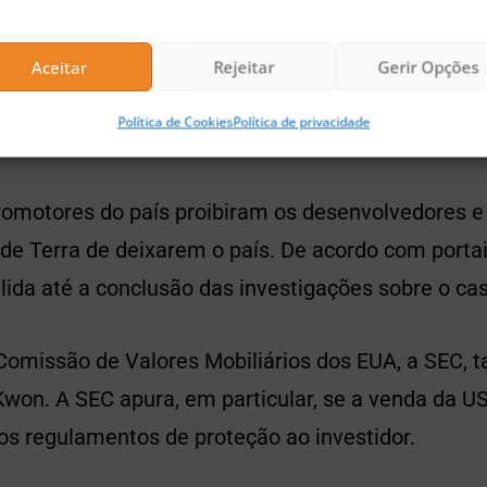
 maio, conforme
noticiou
o CriptoFácil, os legislad
o Kwon para prestar esclarecimentos sobre o col
Aceitar
Rejeitar
Gerir Opções
 após a crise do projeto, o país também passou a
Política de Cookies
Política de privacidade
m exchanges locais.
romotores do país proibiram os desenvolvedores e 
e Terra de deixarem o país. De acordo com portais
álida até a conclusão das investigações sobre o ca
 Comissão de Valores Mobiliários dos EUA, a SEC,
Kwon. A SEC apura, em particular, se a venda da U
os regulamentos de proteção ao investidor.