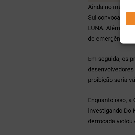
Ainda no mês de
Sul convocaram D
LUNA. Além disso,
de emergência” e
Em seguida, os p
desenvolvedores d
proibição seria v
Enquanto isso, a
investigando Do 
derrocada violou 