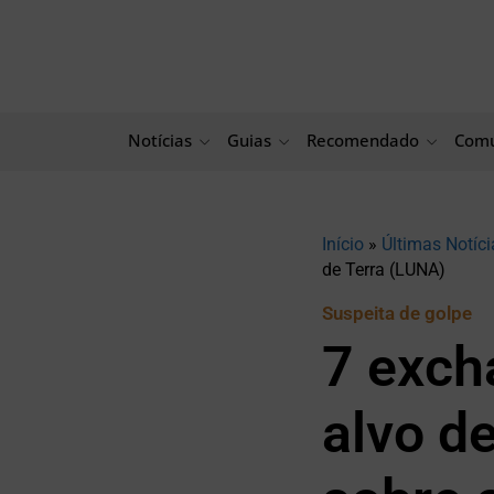
Ir
para
o
conteúdo
Notícias
Guias
Recomendado
Comu
Início
»
Últimas Notíci
de Terra (LUNA)
Suspeita de golpe
7 exch
alvo d