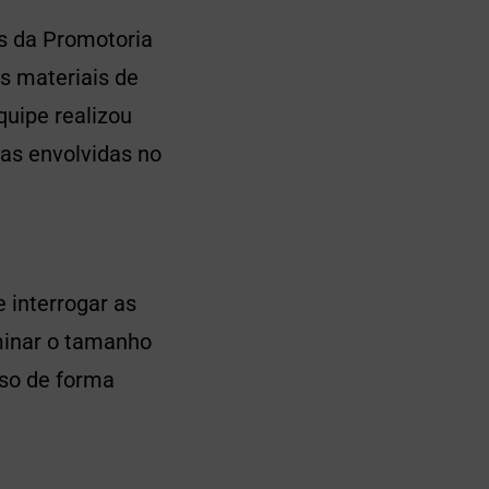
es da Promotoria
os materiais de
quipe realizou
oas envolvidas no
 interrogar as
minar o tamanho
pso de forma