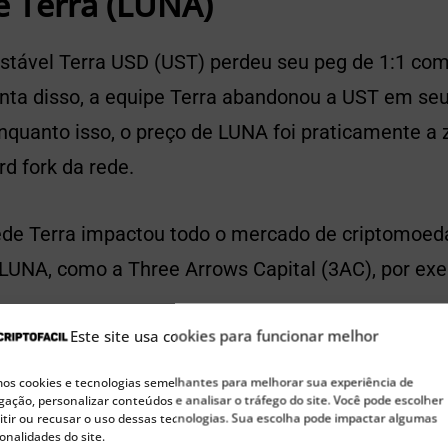
e Terra (LUNA)
estável Terra USD (UST) perdeu seu peg de 1:1 co
onta disso, a equipe Terra abandonou a UST em se
nquanto isso, o preço de LUNA foi praticamente a 
rd fork da rede.
ede Terra impactou todo o mercado de criptomoe
LUNA, como a Three Arrows Capital (3AC), por ex
Este site usa cookies para funcionar melhor
s cookies e tecnologias semelhantes para melhorar sua experiência de
🚀 Buscando a próxima moeda 100x?
ação, personalizar conteúdos e analisar o tráfego do site. Você pode escolher
tir ou recusar o uso dessas tecnologias. Sua escolha pode impactar algumas
Confira nossas sugestões de Pre-Sales para investir agora
onalidades do site.