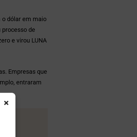
m o dólar em maio
u processo de
zero e virou LUNA
das. Empresas que
emplo, entraram