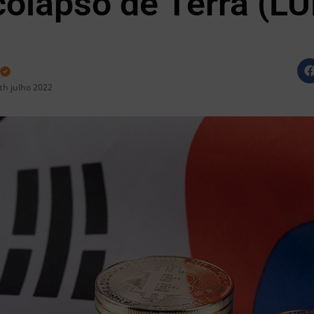
colapso de Terra (L
th julho 2022