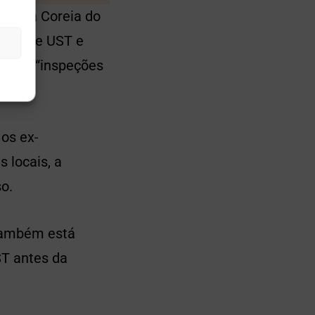
ores da Coreia do
apso de UST e
 fazer “inspeções
os ex-
 locais, a
so.
 também está
ST antes da