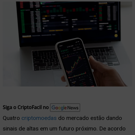
nu
ernar
nu
Siga o CriptoFacil no
Quatro
criptomoedas
do mercado estão dando
sinais de altas em um futuro próximo. De acordo