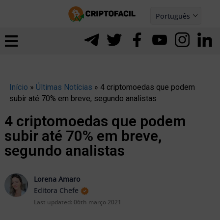
Ir
Português
para
Español
ernar
o
nu
conteúdo
Início
»
Últimas Notícias
»
4 criptomoedas que podem
subir até 70% em breve, segundo analistas
4 criptomoedas que podem
subir até 70% em breve,
segundo analistas
Lorena Amaro
Editora Chefe
Last updated:
06th março 2021
ernar