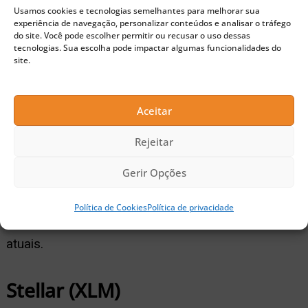
Usamos cookies e tecnologias semelhantes para melhorar sua
experiência de navegação, personalizar conteúdos e analisar o tráfego
do site. Você pode escolher permitir ou recusar o uso dessas
tecnologias. Sua escolha pode impactar algumas funcionalidades do
site.
Gráfico da Litecoin (LTC). Fonte:
Akash Girimath/FX
Street
Aceitar
Rejeitar
Esse eventual salto, segundo Girimath, terá um
papel crítico na reversão de preços que pode
Gerir Opções
empurrar a Litecoin para US$ 279. Ou seja, cerca
Política de Cookies
Política de privacidade
de 55% de valorização em relação aos US$ 179
atuais.
Stellar (XLM)