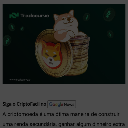
nu
ernar
nu
Siga o CriptoFacil no
A criptomoeda é uma ótima maneira de construir
uma renda secundária, ganhar algum dinheiro extra