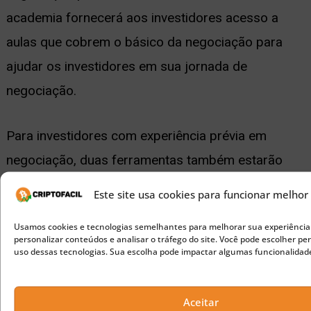
academia fornecerá aos investidores acesso a
aulas que cobrem o básico da negociação para
ajudar os investidores em sua jornada de
negociação.
Para investidores com experiência prévia em
negociação, duas ferramentas também estarão
disponíveis. A primeira é uma assinatura de copy
Este site usa cookies para funcionar melhor
trading onde os investidores poderão estudar
Usamos cookies e tecnologias semelhantes para melhorar sua experiência
negociações de alguns dos especialistas de
personalizar conteúdos e analisar o tráfego do site. Você pode escolher per
uso dessas tecnologias. Sua escolha pode impactar algumas funcionalidade
mercado mais experientes. A segunda opção é um
bot de negociação AI com um histórico de
Aceitar
negociações bem-sucedidas.