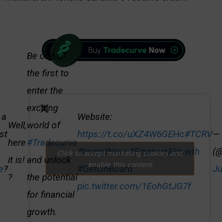
Be one of
the first to
enter the
exciting
 a
Website:
Well,
world of
st
https://t.co/uXZ4W6GEHc
#TCRV
— 
here
#Tradecurve
#InvestNow
#FinancialGrowth
(@
Click to accept marketing cookies and
it is!
and unlock
enable this content
e
?
#GetOnBoard
Ju
?
the potential
pic.twitter.com/1EohGtJG7f
for financial
growth.