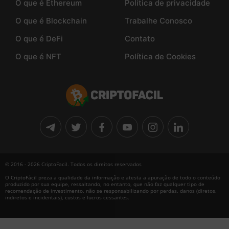
O que é Ethereum
Política de privacidade
O que é Blockchain
Trabalhe Conosco
O que é DeFi
Contato
O que é NFT
Política de Cookies
© 2016 - 2026 CriptoFacil. Todos os direitos reservados
O CriptoFácil preza a qualidade da informação e atesta a apuração de todo o conteúdo
produzido por sua equipe, ressaltando, no entanto, que não faz qualquer tipo de
recomendação de investimento, não se responsabilizando por perdas, danos (diretos,
indiretos e incidentais), custos e lucros cessantes.