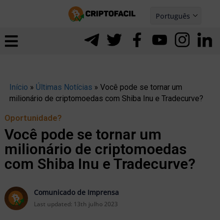
Ir
Português
para
Español
ernar
o
nu
conteúdo
Início
»
Últimas Notícias
»
Você pode se tornar um
milionário de criptomoedas com Shiba Inu e Tradecurve?
Oportunidade?
Você pode se tornar um
milionário de criptomoedas
com Shiba Inu e Tradecurve?
Comunicado de Imprensa
ernar
Last updated:
13th julho 2023