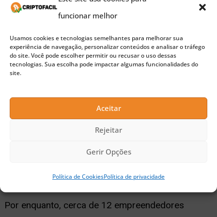
Contra o sistema
funcionar melhor
Usamos cookies e tecnologias semelhantes para melhorar sua
O projeto também oferece às pizzarias locais
experiência de navegação, personalizar conteúdos e analisar o tráfego
do site. Você pode escolher permitir ou recusar o uso dessas
ferramentas para competir com grandes nomes
tecnologias. Sua escolha pode impactar algumas funcionalidades do
site.
do mercado, como a Domino’s.
Publicidade
Aceitar
“Assim como o Bitcoin está trabalhando para
Rejeitar
desorganizar os bancos tradicionais, a Bitcoin
Gerir Opções
Pizza também atuará para desestabilizar as redes
corporativas de pizza”, explica Pompliano.
Política de Cookies
Política de privacidade
Por enquanto, cerca de 12 empreendedores