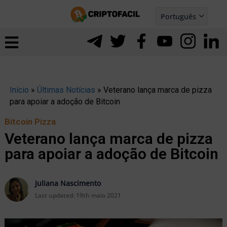
Ir
Português
para
Español
ernar
o
nu
conteúdo
Início
»
Últimas Notícias
»
Veterano lança marca de pizza
para apoiar a adoção de Bitcoin
Bitcoin Pizza
Veterano lança marca de pizza
para apoiar a adoção de Bitcoin
Juliana Nascimento
Last updated:
19th maio 2021
ernar