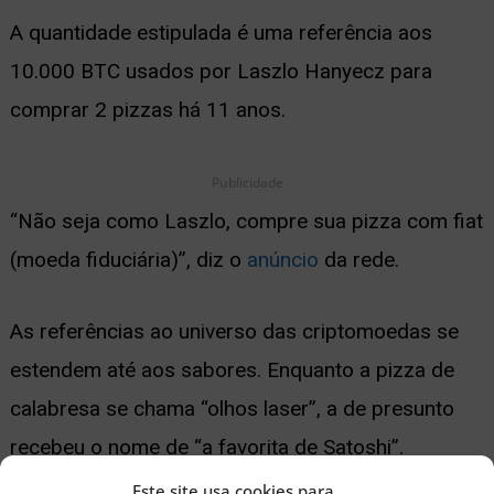
A quantidade estipulada é uma referência aos
10.000 BTC usados por Laszlo Hanyecz para
comprar 2 pizzas há 11 anos.
Publicidade
“Não seja como Laszlo, compre sua pizza com fiat
(moeda fiduciária)”, diz o
anúncio
da rede.
As referências ao universo das criptomoedas se
estendem até aos sabores. Enquanto a pizza de
calabresa se chama “olhos laser”, a de presunto
recebeu o nome de “a favorita de Satoshi”.
Este site usa cookies para