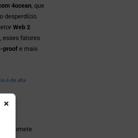
 com 4ocean
, que
o desperdício.
setor
Web 2
, esses fatores
-proof
e mais
a é de alta
bém promete