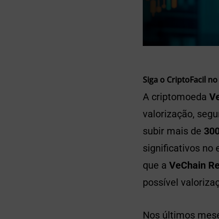
Siga o CriptoFacil no
A criptomoeda
Ve
valorização, segu
subir mais de
30
significativos n
que a
VeChain R
possível valoriza
Nos últimos mes