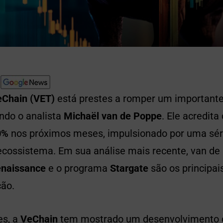
Chain (VET)
está prestes a romper um importante
ndo o analista
Michaël van de Poppe
. Ele acredita
0%
nos próximos meses, impulsionado por uma sér
o ecossistema. Em sua análise mais recente, van d
enaissance
e o programa
Stargate
são os principa
ção.
es, a
VeChain
tem mostrado um desenvolvimento c