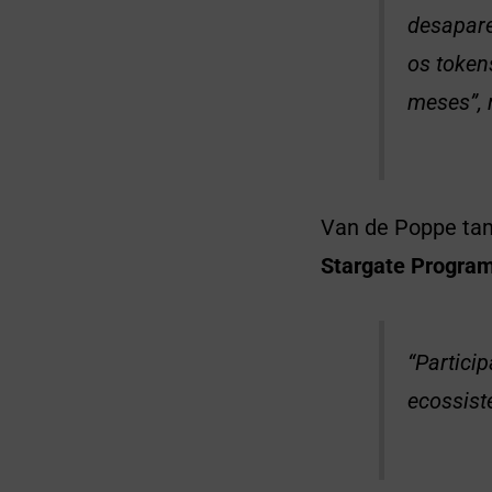
desapare
os token
meses”, 
Van de Poppe ta
Stargate Progra
“Partici
ecossis