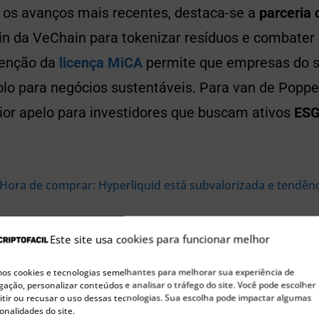
e os avanços mais recentes, destaca-se a
parceria
ain da VeChain para tokenizar resíduos e combater 
tenção da
licença MiCA
permite que empresas do 
olo para negócios sustentáveis. Para van de Poppe
r apelo para investidores que buscam ativos
ESG
Hora de comprar: Hyperliquid está subvalorizada e tendênci
otencial de valorização atrai
Este site usa cookies para funcionar melhor
es
s cookies e tecnologias semelhantes para melhorar sua experiência de
ação, personalizar conteúdos e analisar o tráfego do site. Você pode escolher
o
Stargate Program
, previsto para
1º de julho
, tam
tir ou recusar o uso dessas tecnologias. Sua escolha pode impactar algumas
onalidades do site.