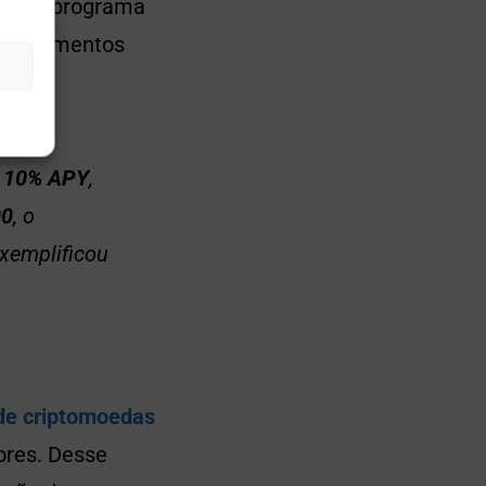
as
. O programa
r rendimentos
e
10% APY
,
00
, o
xemplificou
de criptomoedas
dores. Desse