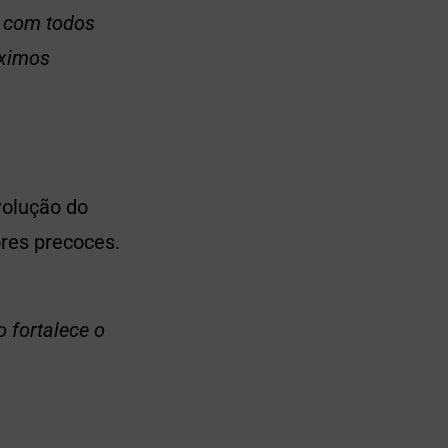
, com todos
óximos
olução do
ores precoces.
o fortalece o