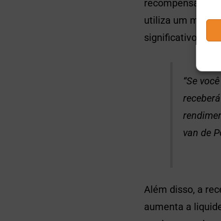
recompensar os p
utiliza um model
significativos.
“Se você
receber
rendimen
van de P
Além disso, a re
aumenta a liquide