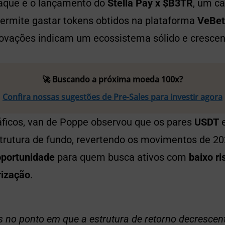
aque é o lançamento do
Stella Pay x $B3TR
, um ca
rmite gastar tokens obtidos na plataforma
VeBet
inovações indicam um ecossistema sólido e crescen
🚀 Buscando a próxima moeda 100x?
Confira nossas sugestões de Pre-Sales para investir agora
ráficos, van de Poppe observou que os pares
USDT
rutura de fundo, revertendo os movimentos de 202
oportunidade
para quem busca ativos com
baixo ri
rização
.
 no ponto em que a estrutura de retorno decrescen