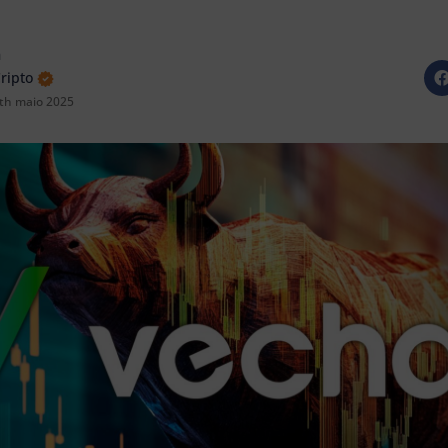
n
Cripto
th maio 2025