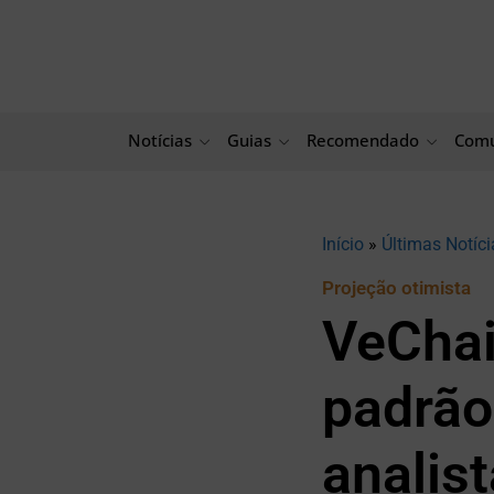
Ir
para
o
conteúdo
Notícias
Guias
Recomendado
Comu
Início
»
Últimas Notíci
Projeção otimista
VeChai
padrão
analist