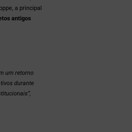
ppe, a principal
etos antigos
am um retorno
tivos durante
itucionais”,