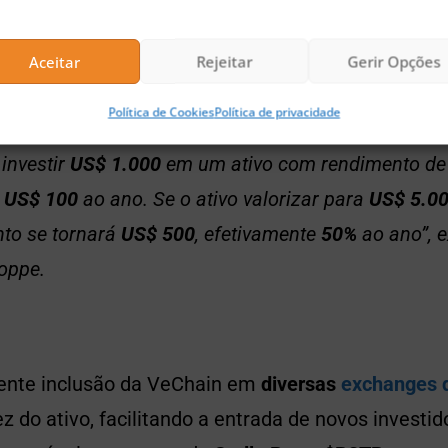
rimeiros participantes com
recompensas mais alt
o de
staking
que, segundo o analista, pode garanti
Aceitar
Rejeitar
Gerir Opções
Política de Cookies
Política de privacidade
 investir
US$ 1.000
em um ativo com rendimento d
á
US$ 100
ao ano. Se o ativo valorizar para
US$ 5.0
to se tornará
US$ 500
, efetivamente
50%
ao ano”, e
oppe.
cente inclusão da VeChain em
diversas
exchanges 
z do ativo, facilitando a entrada de novos investi