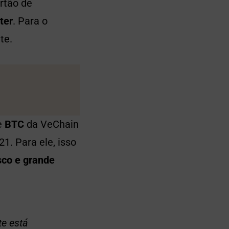
rtão de
ter
. Para o
te.
e
BTC
da VeChain
1. Para ele, isso
sco e grande
te está