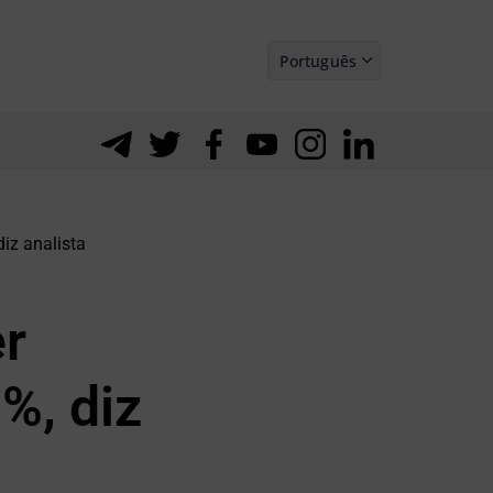
Português
Español
iz analista
r
%, diz