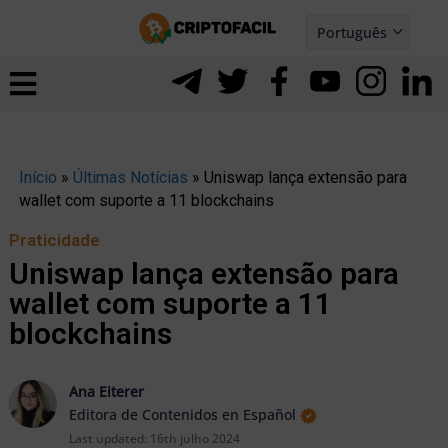
Ir
Português
para
Español
ernar
o
nu
conteúdo
Início
»
Últimas Notícias
»
Uniswap lança extensão para
wallet com suporte a 11 blockchains
Praticidade
Uniswap lança extensão para
wallet com suporte a 11
blockchains
Ana Eiterer
Editora de Contenidos en Español
ernar
Last updated:
16th julho 2024