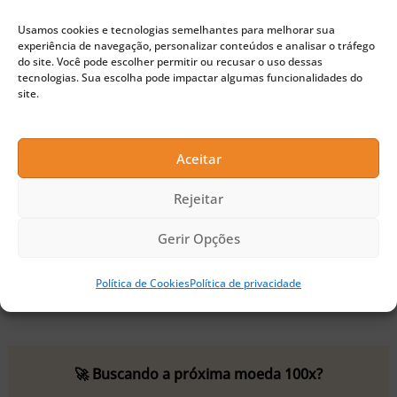
de acordo com dados do rastreador de dados
Usamos cookies e tecnologias semelhantes para melhorar sua
experiência de navegação, personalizar conteúdos e analisar o tráfego
cripto DeFiLlama.
do site. Você pode escolher permitir ou recusar o uso dessas
tecnologias. Sua escolha pode impactar algumas funcionalidades do
site.
A extensão de carteira da Uniswap não apenas
facilita transações, mas também traz uma série de
Aceitar
funcionalidades que prometem melhorar a
Rejeitar
experiência do usuário. Entre elas, a capacidade de
Gerir Opções
trocar criptomoedas, assinar transações e enviar
ou receber ativos diretamente da barra lateral do
Política de Cookies
Política de privacidade
navegador.
🚀 Buscando a próxima moeda 100x?