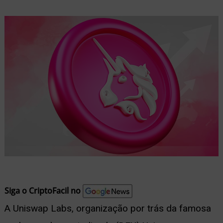
nu
ernar
nu
Siga o CriptoFacil no
A Uniswap Labs, organização por trás da famosa