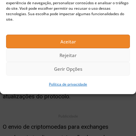
experiência de navegação, personalizar conteúdos e analisar o tráfego
projeto não revelou publicamente nenhum
do site. Você pode escolher permitir ou recusar o uso dessas
tecnologias. Sua escolha pode impactar algumas funcionalidades do
lançamento ou fato importante.
site.
Novo hype
Aceitar
Mesmo com o fracasso das ICOs, a Golem se
Rejeitar
mantém ativa no mercado e está trabalhando em
Gerir Opções
ferramentas baseadas em inteligência artificial (IA).
Política de privacidade
Um roadmap divulgado em maio traz as últimas
atualizações do protocolo.
Publicidade
O envio de criptomoedas para exchanges