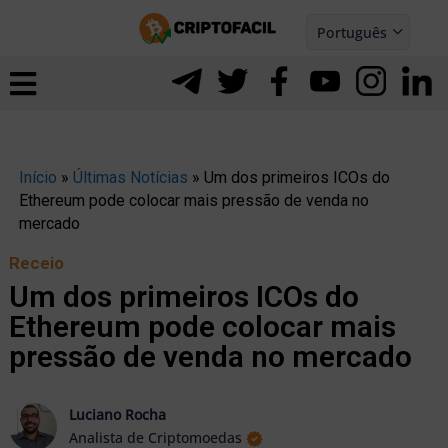
Ir
Português
para
Español
ernar
o
nu
conteúdo
Início
»
Últimas Notícias
»
Um dos primeiros ICOs do
Ethereum pode colocar mais pressão de venda no
mercado
Receio
Um dos primeiros ICOs do
Ethereum pode colocar mais
pressão de venda no mercado
Luciano Rocha
ernar
Analista de Criptomoedas