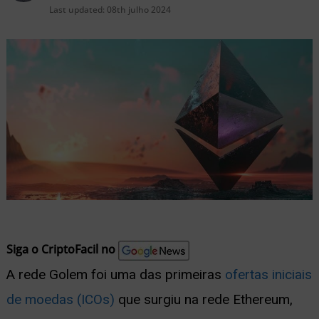
nu
Last updated:
08th julho 2024
ernar
nu
Siga o CriptoFacil no
A rede Golem foi uma das primeiras
ofertas iniciais
de moedas (ICOs)
que surgiu na rede Ethereum,