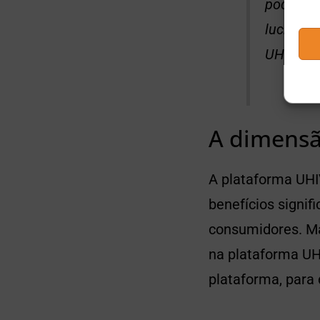
podem ap
lucrativ
UHIVE Lt
A dimens
A plataforma UHI
benefícios signif
consumidores. Ma
na plataforma UH
plataforma, para 