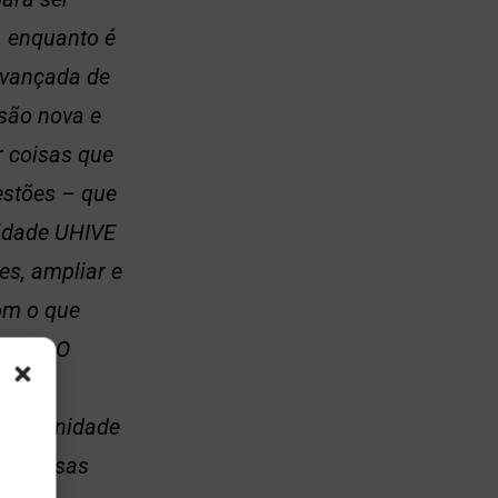
, enquanto é
avançada de
nsão nova e
r coisas que
estões – que
idade UHIVE
s, ampliar e
om o que
gante. O
ará os
na afinidade
 empresas