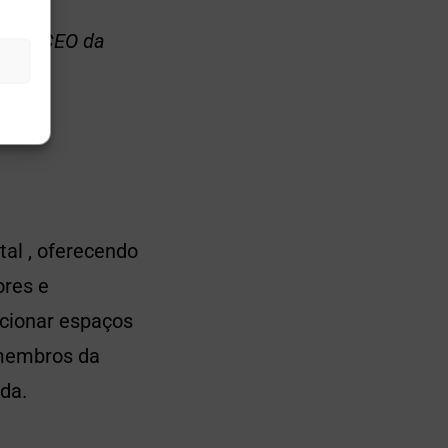
entos
adeh, CEO da
al , oferecendo
ores e
ecionar espaços
-membros da
da.