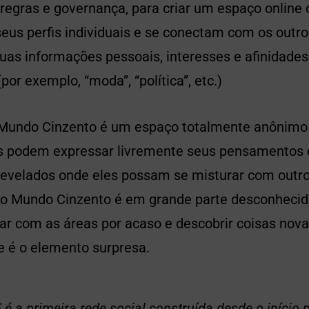
regras e governança, para criar um espaço online 
eus perfis individuais e se conectam com os outro
uas informações pessoais, interesses e afinidades
por exemplo, “moda”, “política”, etc.)
o Mundo Cinzento é um espaço totalmente anônimo 
 podem expressar livremente seus pensamentos e
 revelados onde eles possam se misturar com out
 Mundo Cinzento é em grande parte desconhecido
ar com as áreas por acaso e descobrir coisas no
te é o elemento surpresa.
 é a primeira rede social construída desde o início 