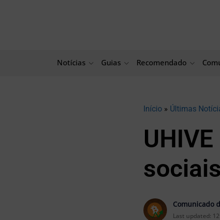
Ir
para
o
conteúdo
Notícias
Guias
Recomendado
Comu
Início
»
Últimas Notíci
UHIVE 
sociai
Comunicado d
Last updated:
12