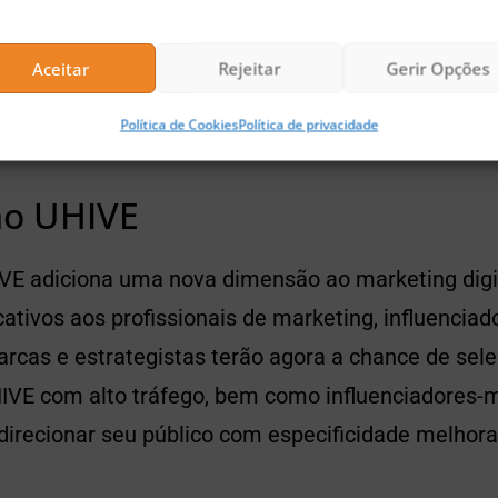
roveitar para fins promocionais, ou trocar pagam
os em tokens UHIVE ”, declarou o Sr. Muayyad Sheh
Aceitar
Rejeitar
Gerir Opções
d.
Política de Cookies
Política de privacidade
ão UHIVE
VE adiciona uma nova dimensão ao marketing digit
icativos aos profissionais de marketing, influenciad
rcas e estrategistas terão agora a chance de sel
IVE com alto tráfego, bem como influenciadores
direcionar seu público com especificidade melhora