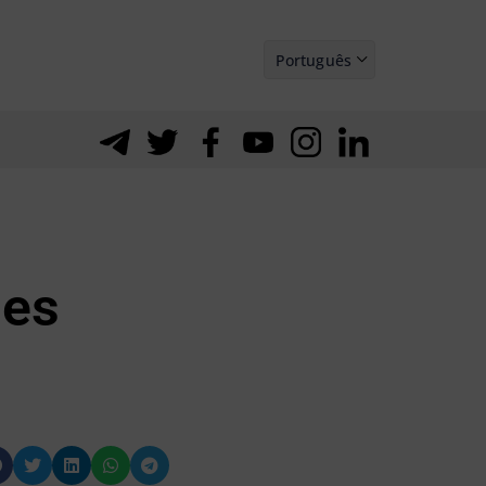
Português
Español
des