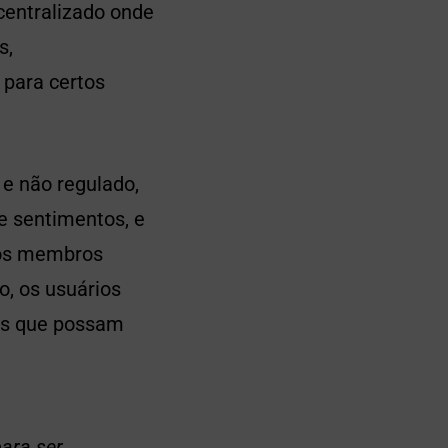
centralizado onde
s,
 para certos
e não regulado,
 sentimentos, e
ros membros
, os usuários
vas que possam
para ser