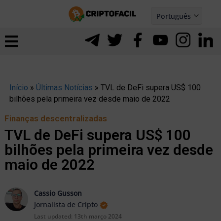
Ir
Português
para
Español
ernar
o
nu
conteúdo
Início
»
Últimas Notícias
»
TVL de DeFi supera US$ 100
bilhões pela primeira vez desde maio de 2022
Finanças descentralizadas
TVL de DeFi supera US$ 100
bilhões pela primeira vez desde
maio de 2022
Cassio Gusson
Jornalista de Cripto
ernar
Last updated:
13th março 2024