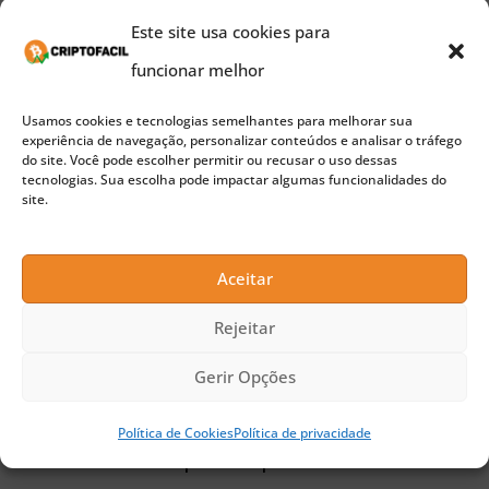
uma tendência de alta. O token DeFi alcançou sua
Este site usa cookies para
alta de 2024 de US$ 153,72 na quarta-feira, após
funcionar melhor
quase 21 meses.
Usamos cookies e tecnologias semelhantes para melhorar sua
experiência de navegação, personalizar conteúdos e analisar o tráfego
O preço do AAVE poderia atingir o nível de
do site. Você pode escolher permitir ou recusar o uso dessas
tecnologias. Sua escolha pode impactar algumas funcionalidades do
retração de Fibonacci de 50% em US$ 138,36, que
site.
fica próximo ao ponto médio da Fair Value Gap em
US$ 137,32. Mas, uma vez que romper o suporte,
Aceitar
o preço provavelmente retornará ao pico de 2024
Rejeitar
de US$ 153,72 e subirá em direção ao pico de
Gerir Opções
maio de 2022, com uma meta de US$ 162,20.
Política de Cookies
Política de privacidade
“A tese de alta é suportada pelas barras verdes no