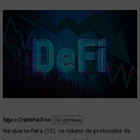
nu
ernar
nu
Siga o CriptoFacil no
Na quarta-feira (13), os tokens de protocolos de