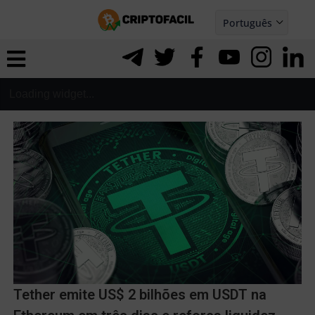
Ir
Português
para
Español
ernar
o
nu
conteúdo
ernar
nu
ernar
nu
ernar
nu
Tether emite US$ 2 bilhões em USDT na