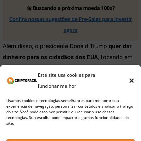
🚀 Buscando a próxima moeda 100x?
Confira nossas sugestões de Pre-Sales para investir
agora
Além disso, o presidente Donald Trump
quer dar
dinheiro para os cidadãos dos EUA
, focando em
ajuda direta, principalmente para famílias de
baixa
Este site usa cookies para
renda
. Conforme relatos ainda não confirmados,
funcionar melhor
Trump está
considerando uma nova rodada de
cheques de estímulo direcionados
, voltada para
Usamos cookies e tecnologias semelhantes para melhorar sua
experiência de navegação, personalizar conteúdos e analisar o tráfego
quem mais precisa. Se aprovada, essa iniciativa
do site. Você pode escolher permitir ou recusar o uso dessas
tecnologias. Sua escolha pode impactar algumas funcionalidades do
poderá impulsionar o consumo e aliviar tensões
site.
econômicas.