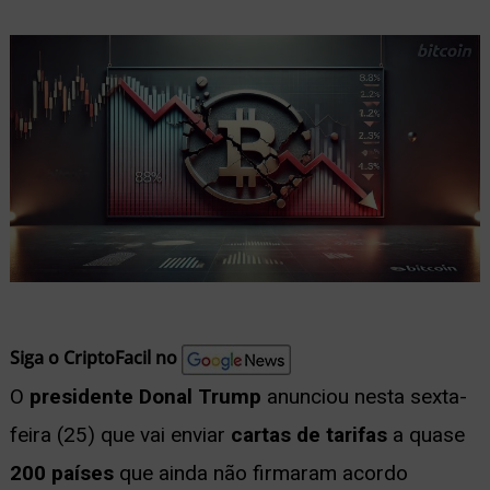
nu
ernar
nu
Siga o CriptoFacil no
O
presidente Donal Trump
anunciou nesta sexta-
feira (25) que vai enviar
cartas de tarifas
a quase
200 países
que ainda não firmaram acordo