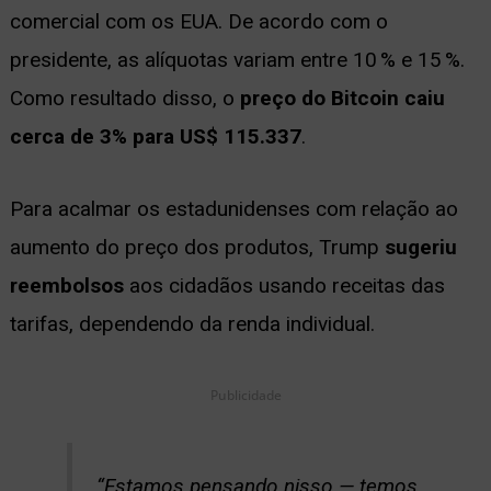
comercial com os EUA. De acordo com o
ernar
presidente, as alíquotas variam entre 10 % e 15 %.
nu
Como resultado disso, o
preço do Bitcoin caiu
cerca de 3% para US$ 115.337
.
Para acalmar os estadunidenses com relação ao
aumento do preço dos produtos, Trump
sugeriu
reembolsos
aos cidadãos usando receitas das
tarifas, dependendo da renda individual.
Publicidade
“Estamos pensando nisso — temos