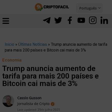
Ir
Português
para
Español
ernar
o
nu
conteúdo
Início
»
Últimas Notícias
»
Trump anuncia aumento de tarifa
para mais 200 países e Bitcoin cai mais de 3%
Economia
Trump anuncia aumento de
tarifa para mais 200 países e
Bitcoin cai mais de 3%
Cassio Gusson
Jornalista de Cripto
ernar
Last updated:
25th julho 2025