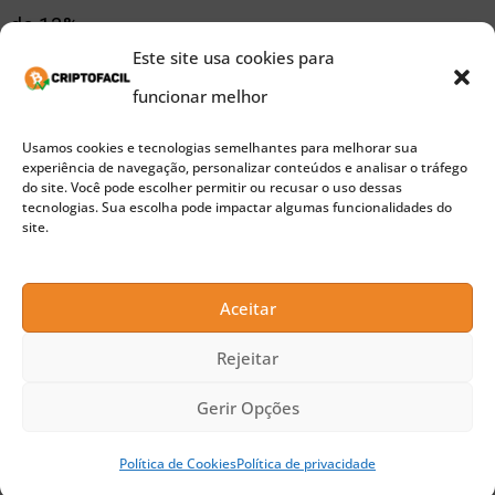
de 13%.
Este site usa cookies para
A valorização do preço fez o valor de mercado de
funcionar melhor
Solana subir para US$ 37,4 bilhões. Com isso, SOL
Usamos cookies e tecnologias semelhantes para melhorar sua
experiência de navegação, personalizar conteúdos e analisar o tráfego
superou o XRP em “market cap” e agora é a quinta
do site. Você pode escolher permitir ou recusar o uso dessas
tecnologias. Sua escolha pode impactar algumas funcionalidades do
maior criptomoeda do mercado.
site.
Aceitar
Rejeitar
Gerir Opções
Política de Cookies
Política de privacidade