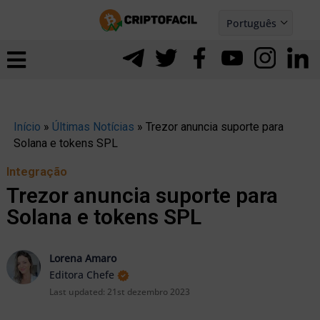
Ir
Português
para
Español
ernar
o
nu
conteúdo
Início
»
Últimas Notícias
»
Trezor anuncia suporte para
Solana e tokens SPL
Integração
Trezor anuncia suporte para
Solana e tokens SPL
Lorena Amaro
Editora Chefe
Last updated:
21st dezembro 2023
ernar