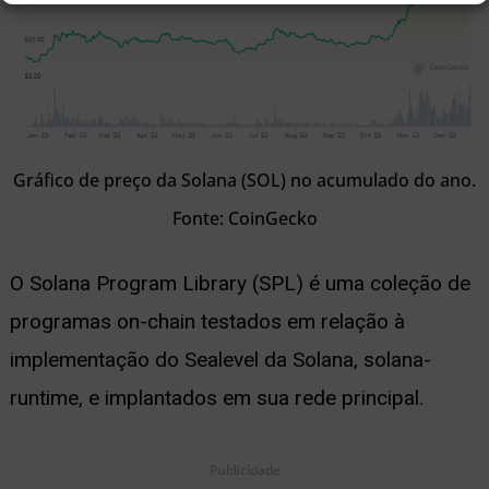
Gráfico de preço da Solana (SOL) no acumulado do ano.
Fonte: CoinGecko
O Solana Program Library (SPL) é uma coleção de
programas on-chain testados em relação à
implementação do Sealevel da Solana, solana-
runtime, e implantados em sua rede principal.
Publicidade