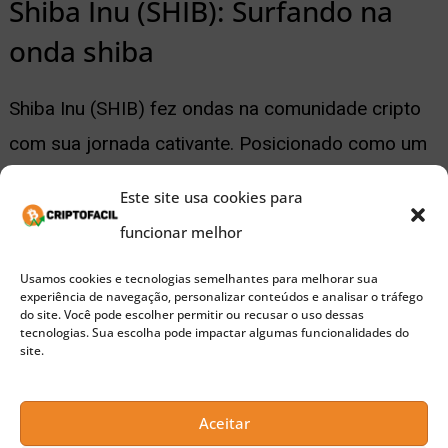
Shiba Inu (SHIB): Surfando na
onda shiba
Shiba Inu (SHIB) fez ondas na comunidade cripto
com sua jornada cativante. Posicionado como um
projeto DeFi experimental, SHIB atraiu atenção por
Este site usa cookies para
sua marca lúdica e engajamento ativo da
funcionar melhor
comunidade. Construído na blockchain Ethereum,
Usamos cookies e tecnologias semelhantes para melhorar sua
SHIB oferece recursos únicos que ressoam com
experiência de navegação, personalizar conteúdos e analisar o tráfego
do site. Você pode escolher permitir ou recusar o uso dessas
uma ampla gama de investidores.
tecnologias. Sua escolha pode impactar algumas funcionalidades do
site.
Publicidade
Embora a natureza caprichosa de SHIB o
Aceitar