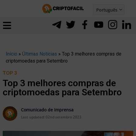
Ir
Português
para
Español
ernar
o
nu
conteúdo
Início
»
Últimas Notícias
»
Top 3 melhores compras de
criptomoedas para Setembro
TOP 3
Top 3 melhores compras de
criptomoedas para Setembro
Comunicado de Imprensa
Last updated:
02nd setembro 2023
ernar