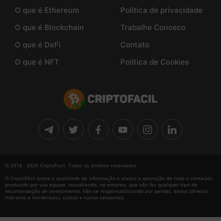
O que é Ethereum
Política de privacidade
O que é Blockchain
Trabalhe Conosco
O que é DeFi
Contato
O que é NFT
Política de Cookies
© 2016 - 2026 CriptoFacil. Todos os direitos reservados
O CriptoFácil preza a qualidade da informação e atesta a apuração de todo o conteúdo
produzido por sua equipe, ressaltando, no entanto, que não faz qualquer tipo de
recomendação de investimento, não se responsabilizando por perdas, danos (diretos,
indiretos e incidentais), custos e lucros cessantes.