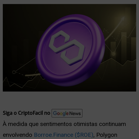
nu
ernar
nu
Siga o CriptoFacil no
À medida que sentimentos otimistas continuam
envolvendo
Borroe.Finance ($ROE)
, Polygon