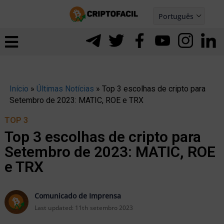
Ir
Português
para
Español
ernar
o
nu
conteúdo
Início
»
Últimas Notícias
»
Top 3 escolhas de cripto para
Setembro de 2023: MATIC, ROE e TRX
TOP 3
Top 3 escolhas de cripto para
Setembro de 2023: MATIC, ROE
e TRX
Comunicado de Imprensa
ernar
Last updated:
11th setembro 2023