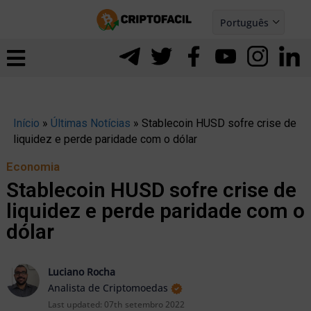
Ir
Português
para
Español
ernar
o
nu
conteúdo
Início
»
Últimas Notícias
»
Stablecoin HUSD sofre crise de
liquidez e perde paridade com o dólar
Economia
Stablecoin HUSD sofre crise de
liquidez e perde paridade com o
dólar
Luciano Rocha
Analista de Criptomoedas
ernar
Last updated:
07th setembro 2022