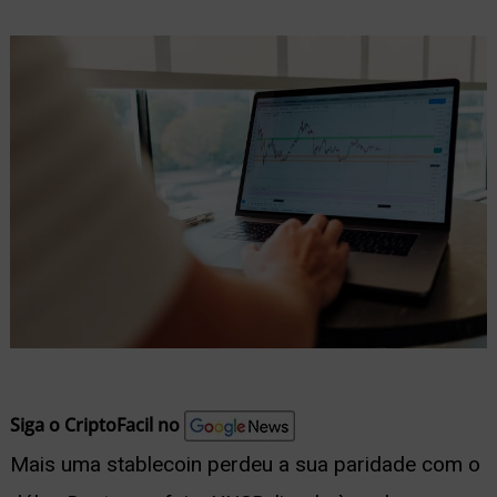
nu
ernar
nu
Siga o CriptoFacil no
Mais uma stablecoin perdeu a sua paridade com o