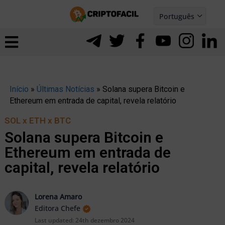
Ir
Português
para
Español
ernar
o
nu
conteúdo
Início
»
Últimas Notícias
»
Solana supera Bitcoin e
Ethereum em entrada de capital, revela relatório
SOL x ETH x BTC
Solana supera Bitcoin e
Ethereum em entrada de
capital, revela relatório
Lorena Amaro
Editora Chefe
ernar
Last updated:
24th dezembro 2024