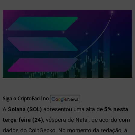
nu
ernar
nu
Siga o CriptoFacil no
A
Solana (SOL)
apresentou uma alta de
5% nesta
terça-feira (24)
, véspera de Natal, de acordo com
dados do CoinGecko. No momento da redação, a