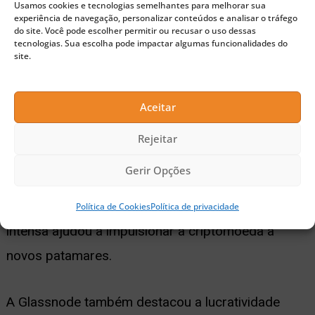
Usamos cookies e tecnologias semelhantes para melhorar sua
experiência de navegação, personalizar conteúdos e analisar o tráfego
do site. Você pode escolher permitir ou recusar o uso dessas
Memecoins impulsionam
tecnologias. Sua escolha pode impactar algumas funcionalidades do
site.
demanda por Solana
Aceitar
Um dos fatores que alimentaram a alta demanda
por Solana foi o
aumento da atividade
Rejeitar
envolvendo memecoins
em sua blockchain em
Gerir Opções
2024. Como o
SOL
é usado como moeda base
para liquidar essas transações, a movimentação
Política de Cookies
Política de privacidade
intensa ajudou a impulsionar a criptomoeda a
novos patamares.
A Glassnode também destacou a lucratividade