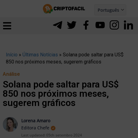
Ir
Português
para
Español
ernar
o
nu
conteúdo
Início
»
Últimas Notícias
»
Solana pode saltar para US$
850 nos próximos meses, sugerem gráficos
Análise
Solana pode saltar para US$
850 nos próximos meses,
sugerem gráficos
Lorena Amaro
Editora Chefe
ernar
Last updated:
05th setembro 2024