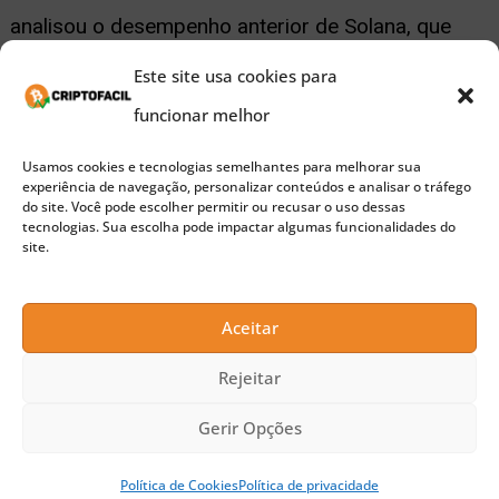
analisou o desempenho anterior de Solana, que
registrou uma alta astronômica de 51.250%
Este site usa cookies para
durante seu último ciclo, formando o atual canal de
funcionar melhor
Fibonacci de longo prazo. Se um crescimento
Usamos cookies e tecnologias semelhantes para melhorar sua
semelhante ocorrer a partir do fundo do recente
experiência de navegação, personalizar conteúdos e analisar o tráfego
do site. Você pode escolher permitir ou recusar o uso dessas
mercado de baixa, Solana poderia atingir um valor
tecnologias. Sua escolha pode impactar algumas funcionalidades do
site.
superior a US$ 4.000 — uma projeção super
otimista.
Aceitar
No entanto, o analista também apresentou uma
Rejeitar
meta mais realista de US$ 850, considerada
Gerir Opções
menos arriscada e localizada no topo das bandas
Política de Cookies
Política de privacidade
de múltiplas médias móveis (MMBs).