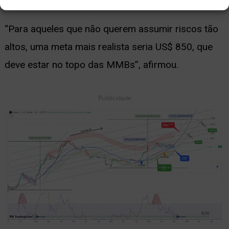
“Para aqueles que não querem assumir riscos tão
altos, uma meta mais realista seria US$ 850, que
deve estar no topo das MMBs”, afirmou.
Publicidade