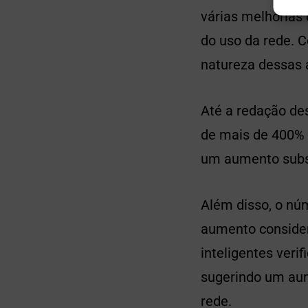
várias melhorias
do uso da rede. C
natureza dessas 
Até a redação de
de mais de 400%
um aumento subst
Além disso, o nú
aumento consider
inteligentes ver
sugerindo um aum
rede.