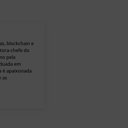
as, blockchain e
tora-chefe do
mo pela
raduada em
a é apaixonada
e as