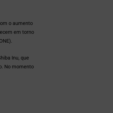
 com o aumento
anecem em torno
BONE).
hiba Inu, que
ko. No momento