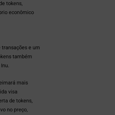
de tokens,
íbrio econômico
 transações e um
 tokens também
Inu.
eimará mais
ida visa
erta de tokens,
vo no preço,