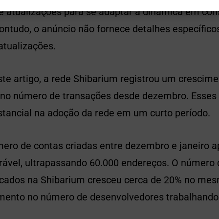
 e atualizações para se adaptar à dinâmica em c
ontudo, o anúncio não fornece detalhes específico
atualizações.
ste artigo, a rede Shibarium registrou um crescim
 no número de transações desde dezembro. Esses
ancial na adoção da rede em um curto período.
mero de contas criadas entre dezembro e janeiro 
ável, ultrapassando 60.000 endereços. O número 
ificados na Shibarium cresceu cerca de 20% no mes
ento no número de desenvolvedores trabalhando 