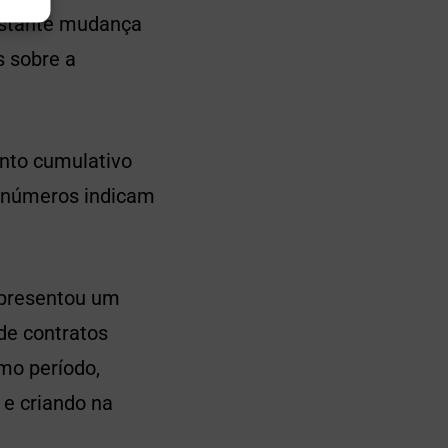
onstante mudança
s sobre a
ento cumulativo
 números indicam
apresentou um
de contratos
mo período,
e criando na