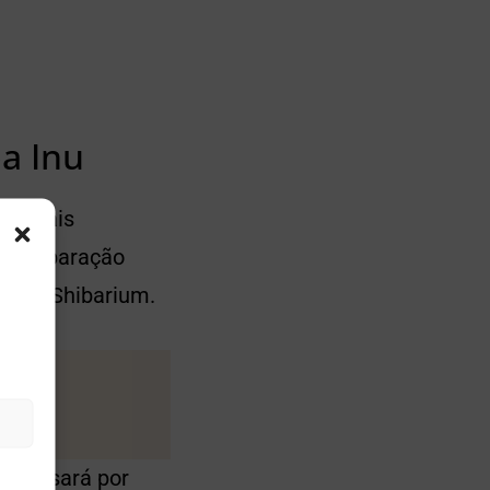
a Inu
ede mais
em comparação
ão na Shibarium.
m passará por