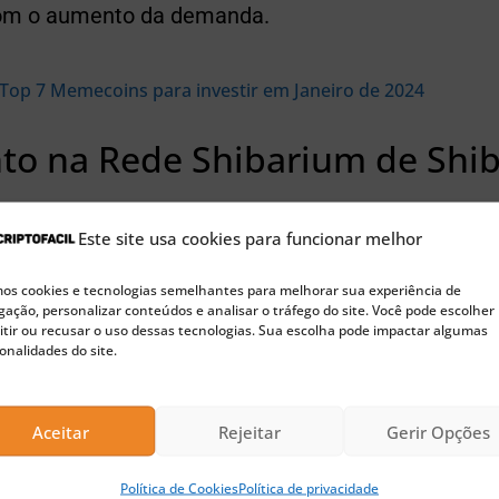
om o aumento da demanda.
Top 7 Memecoins para investir em Janeiro de 2024
to na Rede Shibarium de Shib
do preço, por sua vez, tornaria as transações na r
Este site usa cookies para funcionar melhor
iderando o modelo proof-of-stake da Shibarium, 
s cookies e tecnologias semelhantes para melhorar sua experiência de
ipotético de aumento de tarifas devido à congest
ação, personalizar conteúdos e analisar o tráfego do site. Você pode escolher
tir ou recusar o uso dessas tecnologias. Sua escolha pode impactar algumas
onalidades do site.
🚀 Buscando a próxima moeda 100x?
Confira nossas sugestões de Pre-Sales para investir agora
Aceitar
Rejeitar
Gerir Opções
gura que sua rede de segunda camada no Ethereu
Política de Cookies
Política de privacidade