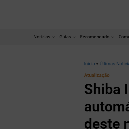
Ir
para
o
conteúdo
Notícias
Guias
Recomendado
Comu
Início
»
Últimas Notíci
Atualização
Shiba 
automá
deste 