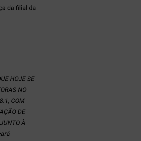
 da filial da
UE HOJE SE
TORAS NO
8.1, COM
VAÇÃO DE
 JUNTO À
cará