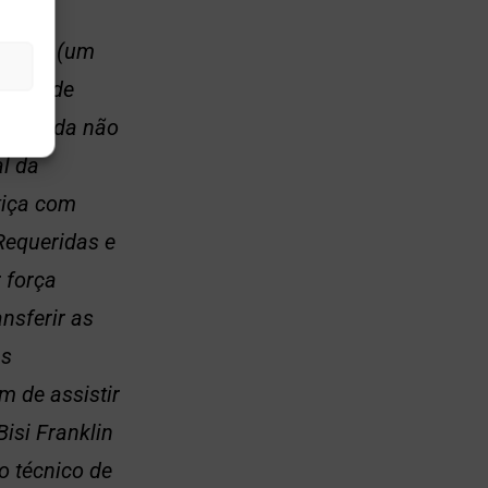
000,00 (um
 capaz de
a medida não
l da
stiça com
Requeridas e
 força
nsferir as
às
m de assistir
isi Franklin
o técnico de