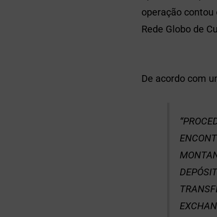
operação contou c
Rede Globo de Cur
De acordo com um
“PROCE
ENCONT
MONTANT
DEPÓSIT
TRANSF
EXCHANG