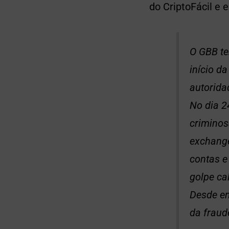
do CriptoFácil e 
O GBB te
início d
autoridad
No dia 2
criminos
exchange
contas e
golpe ca
Desde en
da fraud