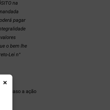
SITO na
demandada
poderá pagar
integralidade
 valores
que o bem lhe
reto-Lei n°
orrer caso a ação