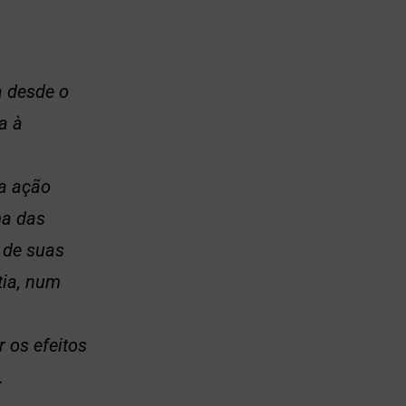
a desde o
a à
a ação
ma das
 de suas
tia, num
 os efeitos
.