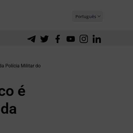
Português
Español
a Polícia Militar do
co é
 da