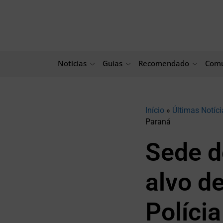
Ir
para
o
conteúdo
Notícias
Guias
Recomendado
Comu
Início
»
Últimas Notíci
Paraná
Sede d
alvo d
Polícia