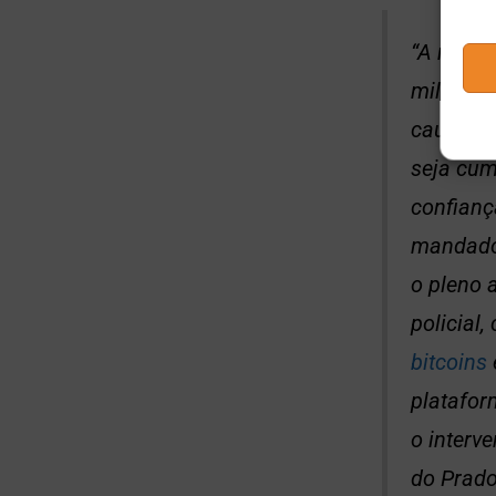
“A major
milhão de
causar, 
seja cum
confianç
mandado 
o pleno 
policial
bitcoins
platafor
o interv
do Prado