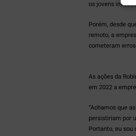
os jovens invest
Porém, desde que
remoto, a empres
cometeram erros 
As ações da Robi
em 2022 a empre
“Achamos que as
persistiriam por
Portanto, eu sou 