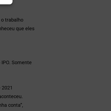
 o trabalho
nheceu que eles
o IPO. Somente
e 2021
aconteceu.
nha conta”,