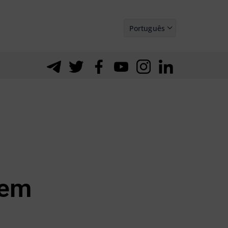
Português
Español
aem