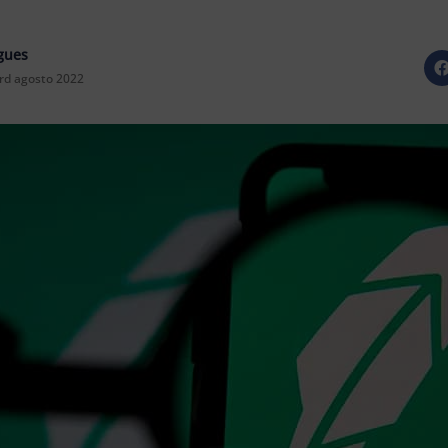
gues
rd agosto 2022