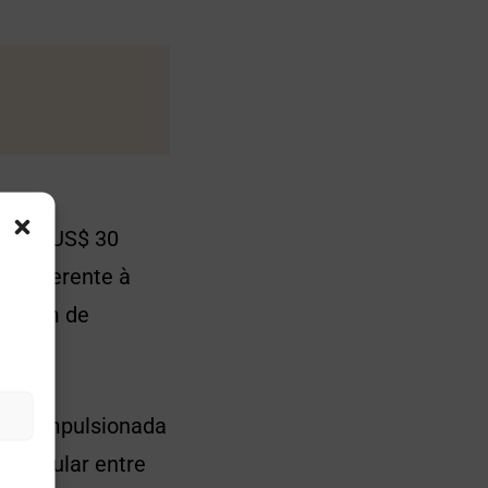
ta de US$ 30
é referente à
avagem de
d foi impulsionada
a popular entre