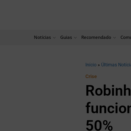
Ir
para
o
conteúdo
Notícias
Guias
Recomendado
Comu
Início
»
Últimas Notíci
Crise
Robinh
funcio
50%