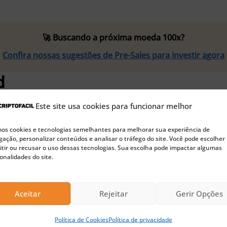
🚀 Buscando a próxima moeda 100x?
Confira nossas sugestões de Pre-Sales para investir agora
d
Este site usa cookies para funcionar melhor
lvimento, o estado de Nova York aplicou uma mul
a. Conforme explicou o promotor do caso, a multa 
s cookies e tecnologias semelhantes para melhorar sua experiência de
ação, personalizar conteúdos e analisar o tráfego do site. Você pode escolher
isitos de divulgação de segurança cibernética e l
tir ou recusar o uso dessas tecnologias. Sua escolha pode impactar algumas
onalidades do site.
Aceitar
Rejeitar
Gerir Opções
assado, a oferta pública inicial (IPO) da Robinhoo
 Covid. E a interface amigável da empresa tornou-
Política de Cookies
Política de privacidade