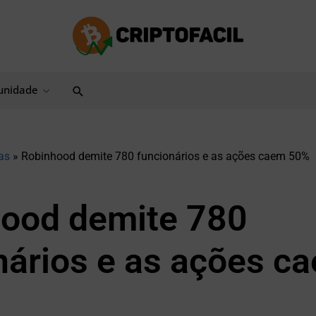
Pesquisar
nidade
as
»
Robinhood demite 780 funcionários e as ações caem 50%
ood demite 780
nários e as ações c