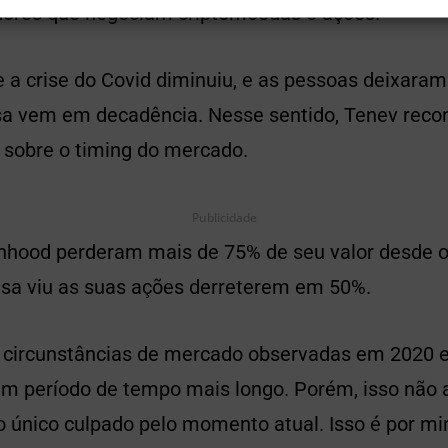
idores que negociam criptomoedas e ações.
 a crise do Covid diminuiu, e as pessoas deixaram
a vem em decadência. Nesse sentido, Tenev reco
sobre o timing do mercado.
Publicidade
nhood perderam mais de 75% de seu valor desde 
sa viu as suas ações derreterem em 50%.
 circunstâncias de mercado observadas em 2020 
 um período de tempo mais longo. Porém, isso não 
o único culpado pelo momento atual. Isso é por mi