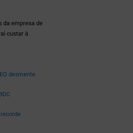
es da empresa de
ai custar à
 CEO desmente
CBDC
 recorde