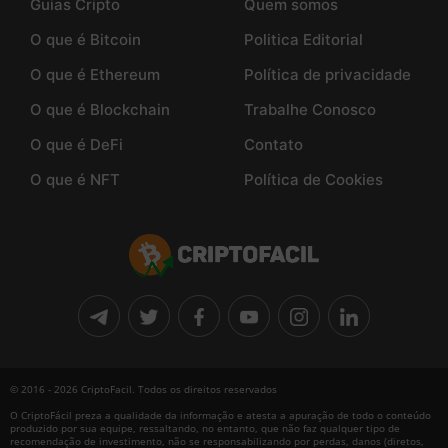
Guias Cripto
Quem somos
O que é Bitcoin
Politica Editorial
O que é Ethereum
Política de privacidade
O que é Blockchain
Trabalhe Conosco
O que é DeFi
Contato
O que é NFT
Política de Cookies
© 2016 - 2026 CriptoFacil. Todos os direitos reservados
O CriptoFácil preza a qualidade da informação e atesta a apuração de todo o conteúdo
produzido por sua equipe, ressaltando, no entanto, que não faz qualquer tipo de
recomendação de investimento, não se responsabilizando por perdas, danos (diretos,