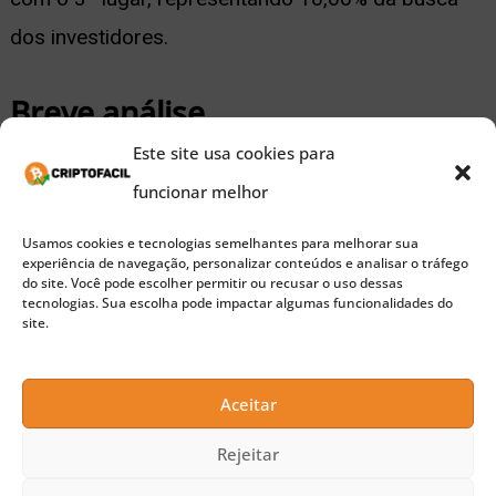
dos investidores.
Breve análise
Este site usa cookies para
O Bitcoin encerrou março em R$ 334.025,66,
funcionar melhor
obtendo uma valorização de 18,49% no período.
Usamos cookies e tecnologias semelhantes para melhorar sua
No momento da escrita desta matéria, a
experiência de navegação, personalizar conteúdos e analisar o tráfego
do site. Você pode escolher permitir ou recusar o uso dessas
criptomoeda está
cotada
por R$ 321.479,59.
tecnologias. Sua escolha pode impactar algumas funcionalidades do
site.
Publicidade
Após 3 dias de queda em seu preço, a moeda
Aceitar
digital cresceu 1,96% nas últimas 24 horas.
Rejeitar