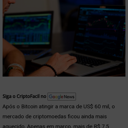
nu
ernar
nu
Siga o CriptoFacil no
Após o Bitcoin atingir a marca de US$ 60 mil, o
mercado de criptomoedas ficou ainda mais
aquecido. Apenas em março, mais de R$ 7,5