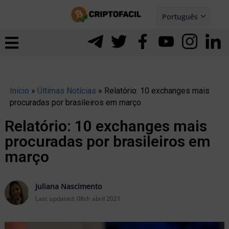
Ir
Português
para
Español
ernar
o
nu
conteúdo
Início
»
Últimas Notícias
»
Relatório: 10 exchanges mais
procuradas por brasileiros em março
Relatório: 10 exchanges mais
procuradas por brasileiros em
março
Juliana Nascimento
Last updated:
08th abril 2021
ernar